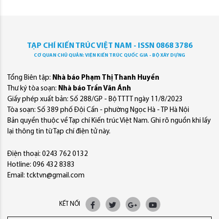
TẠP CHÍ KIẾN TRÚC VIỆT NAM - ISSN 0868 3786
CƠ QUAN CHỦ QUẢN: VIỆN KIẾN TRÚC QUỐC GIA - BỘ XÂY DỰNG
Tổng Biên tập:
Nhà báo Phạm Thị Thanh Huyền
Thư ký tòa soạn:
Nhà báo Trần Văn Ánh
Giấy phép xuất bản: Số 288/GP - Bộ TTTT ngày 11/8/2023
Tòa soạn: Số 389 phố Đội Cấn - phường Ngọc Hà - TP Hà Nội
Bản quyền thuộc về Tạp chí Kiến trúc Việt Nam. Ghi rõ nguồn khi lấy
lại thông tin từ Tạp chí điện tử này.
Điện thoại: 0243 762 0132
Hotline: 096 432 8383
Email: tcktvn@gmail.com
KẾT NỐI