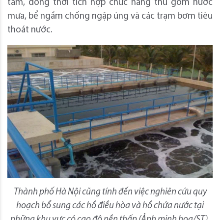
tâm, đồng thời tích hợp chức năng thu gom nước
mưa, bể ngầm chống ngập úng và các trạm bơm tiêu
thoát nước.
Thành phố
Hà Nội
cũng tính đến việc
nghiên cứu quy
hoạch
bổ sung các hồ điều hòa và hồ chứa nước tại
những khu vực có cao độ nền thấp
(Ảnh minh họa/ST).