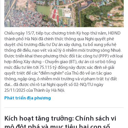
Chiều ngày 15/7, tiếp tục chương trình Kỳ họp thứ năm, HĐND
thành phố Hà Nội đã chính thức thông qua Nghị quyết phê
duyệt chủ trương đầu tư Dự án xây dựng, tu bổ xung yếu hệ
thống đê điều, nạo vét và xử lý ô nhiễm môi trường sông Nhuệ.
Được triển khai theo phương thức đối tác công tư (PPP) với loại
hợp đồng Xây dựng - Chuyển giao (BT), dự án có sơ bộ tổng
mức đầu tư lên tới 75.115 tỷ đồng này được xác định sẽ giải
quyết triệt để các "điểm nghẽn" của Thủ đô về ùn tắc giao
thông, ngập úng, ô nhiễm môi trường và vi phạm trật tự đất
đai... đã được chỉ rõ tại Nghị quyết số 02-NQ/TU ngày
25/11/2025 của Thành ủy Hà Nội.
Phát triển địa phương
Kích hoạt tăng trưởng: Chính sách vi
mô đột phá và mục tiêu hai con số