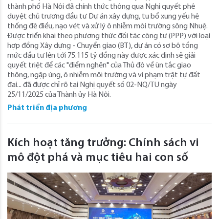
thành phố Hà Nội đã chính thức thông qua Nghị quyết phê
duyệt chủ trương đầu tư Dự án xây dựng, tu bổ xung yếu hệ
thống đê điều, nạo vét và xử lý ô nhiễm môi trường sông Nhuệ.
Được triển khai theo phương thức đối tác công tư (PPP) với loại
hợp đồng Xây dựng - Chuyển giao (BT), dự án có sơ bộ tổng
mức đầu tư lên tới 75.115 tỷ đồng này được xác định sẽ giải
quyết triệt để các "điểm nghẽn" của Thủ đô về ùn tắc giao
thông, ngập úng, ô nhiễm môi trường và vi phạm trật tự đất
đai... đã được chỉ rõ tại Nghị quyết số 02-NQ/TU ngày
25/11/2025 của Thành ủy Hà Nội.
Phát triển địa phương
Kích hoạt tăng trưởng: Chính sách vi
mô đột phá và mục tiêu hai con số