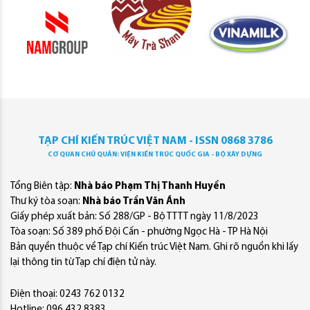
TẠP CHÍ KIẾN TRÚC VIỆT NAM - ISSN 0868 3786
CƠ QUAN CHỦ QUẢN: VIỆN KIẾN TRÚC QUỐC GIA - BỘ XÂY DỰNG
Tổng Biên tập:
Nhà báo Phạm Thị Thanh Huyền
Thư ký tòa soạn:
Nhà báo Trần Văn Ánh
Giấy phép xuất bản: Số 288/GP - Bộ TTTT ngày 11/8/2023
Tòa soạn: Số 389 phố Đội Cấn - phường Ngọc Hà - TP Hà Nội
Bản quyền thuộc về Tạp chí Kiến trúc Việt Nam. Ghi rõ nguồn khi lấy
lại thông tin từ Tạp chí điện tử này.
Điện thoại: 0243 762 0132
Hotline: 096 432 8383