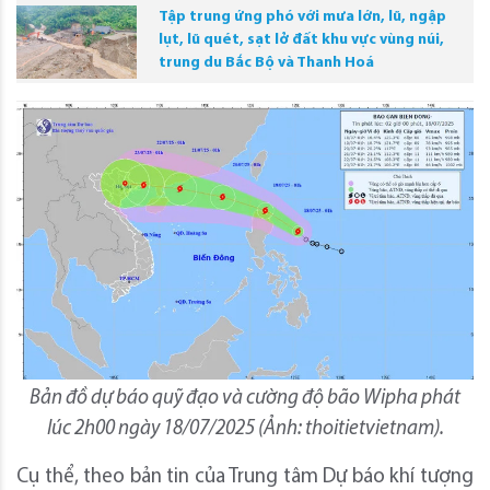
Tập trung ứng phó với mưa lớn, lũ, ngập
lụt, lũ quét, sạt lở đất khu vực vùng núi,
trung du Bắc Bộ và Thanh Hoá
Bản đồ dự báo quỹ đạo và cường độ bão Wipha phát
lúc 2h00 ngày 18/07/2025 (Ảnh: thoitietvietnam).
Cụ thể, theo bản tin của Trung tâm Dự báo khí tượng