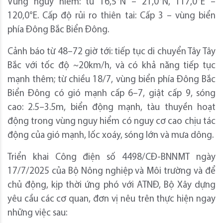
Vùng nguy hiểm: từ 16,5°N – 21,0°N, 117,0°E –
120,0°E. Cấp độ rủi ro thiên tai: Cấp 3 – vùng biển
phía Đông Bắc Biển Đông.
Cảnh báo từ 48–72 giờ tới: tiếp tục di chuyển Tây Tây
Bắc với tốc độ ~20km/h, và có khả năng tiếp tục
mạnh thêm; từ chiều 18/7, vùng biển phía Đông Bắc
Biển Đông có gió mạnh cấp 6–7, giật cấp 9, sóng
cao: 2.5–3.5m, biển động mạnh, tàu thuyền hoạt
động trong vùng nguy hiểm có nguy cơ cao chịu tác
động của gió mạnh, lốc xoáy, sóng lớn và mưa dông.
Triển khai Công điện số 4498/CĐ-BNNMT ngày
17/7/2025 của Bộ Nông nghiệp và Môi trường và để
chủ động, kịp thời ứng phó với ATNĐ, Bộ Xây dựng
yêu cầu các cơ quan, đơn vị nêu trên thực hiện ngay
những việc sau: