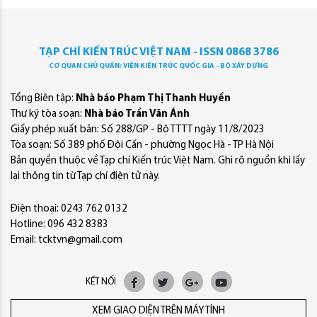
TẠP CHÍ KIẾN TRÚC VIỆT NAM - ISSN 0868 3786
CƠ QUAN CHỦ QUẢN: VIỆN KIẾN TRÚC QUỐC GIA - BỘ XÂY DỰNG
Tổng Biên tập:
Nhà báo Phạm Thị Thanh Huyền
Thư ký tòa soạn:
Nhà báo Trần Văn Ánh
Giấy phép xuất bản: Số 288/GP - Bộ TTTT ngày 11/8/2023
Tòa soạn: Số 389 phố Đội Cấn - phường Ngọc Hà - TP Hà Nội
Bản quyền thuộc về Tạp chí Kiến trúc Việt Nam. Ghi rõ nguồn khi lấy
lại thông tin từ Tạp chí điện tử này.
Điện thoại: 0243 762 0132
Hotline: 096 432 8383
Email: tcktvn@gmail.com
KẾT NỐI
XEM GIAO DIỆN TRÊN MÁY TÍNH