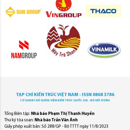
TẠP CHÍ KIẾN TRÚC VIỆT NAM - ISSN 0868 3786
CƠ QUAN CHỦ QUẢN: VIỆN KIẾN TRÚC QUỐC GIA - BỘ XÂY DỰNG
Tổng Biên tập:
Nhà báo Phạm Thị Thanh Huyền
Thư ký tòa soạn:
Nhà báo Trần Văn Ánh
Giấy phép xuất bản: Số 288/GP - Bộ TTTT ngày 11/8/2023