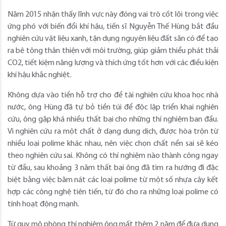
Năm 2015 nhận thấy lĩnh vực này đóng vai trò cốt lõi trong việc
ứng phó với biến đổi khí hậu, tiến sĩ Nguyễn Thế Hùng bắt đầu
nghiên cứu vật liệu xanh, tận dụng nguyên liệu đất sãn có để tạo
ra bê tông thân thiện với môi trường, giúp giảm thiểu phát thải
CO2, tiết kiệm năng lượng và thích ứng tốt hơn với các điều kiện
khí hậu khắc nghiệt.
Không dựa vào tiền hỗ trợ cho đề tài nghiên cứu khoa học nhà
nước, ông Hùng đã tự bỏ tiền túi để độc lập triển khai nghiên
cứu, ông gặp khá nhiều thất bại cho những thí nghiệm ban đầu.
Vì nghiên cứu ra một chất ở dạng dung dịch, được hòa trộn từ
nhiều loại polime khác nhau, nên việc chọn chất nền sai sẽ kéo
theo nghiên cứu sai. Không có thí nghiệm nào thành công ngay
từ đầu, sau khoảng 3 năm thất bại ông đã tìm ra hướng đi đặc
biệt bằng việc băm nát các loại polime từ một số nhựa cây kết
hợp các công nghệ tiên tiến, từ đó cho ra những loại polime có
tính hoạt động mạnh.
Từ quy mô phòng thí nghiệm ông mất thêm 2 năm để đưa dung