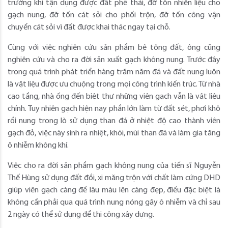
trường khi tận dụng được đất phế thải, đỡ tốn nhiên liệu cho
gạch nung, đỡ tốn cát sỏi cho phối trộn, đỡ tốn công vận
chuyển cát sỏi vì đất được khai thác ngay tại chỗ.
Cùng với việc nghiên cứu sản phẩm bê tông đất, ông cũng
nghiên cứu và cho ra đời sản xuất gạch không nung. Trước đây
trong quá trình phát triển hàng trăm năm đá và đất nung luôn
là vật liệu được ưu chuộng trong mọi công trình kiến trúc. Từ nhà
cao tầng, nhà ống đến biệt thự những viên gạch vẫn là vật liệu
chính. Tuy nhiên gạch hiện nay phần lớn làm từ đất sét, phơi khô
rồi nung trong lò sử dụng than đá ở nhiệt độ cao thành viên
gạch đỏ, việc này sinh ra nhiệt, khói, mùi than đá và làm gia tăng
ô nhiễm không khí.
Việc cho ra đời sản phẩm gạch không nung của tiến sĩ Nguyễn
Thế Hùng sử dụng đất đồi, xi măng trộn với chất làm cứng DHD
giúp viên gạch càng để lâu màu lên càng đẹp, điều đặc biệt là
không cần phải qua quá trình nung nóng gây ô nhiễm và chỉ sau
2 ngày có thể sử dụng để thi công xây dựng.