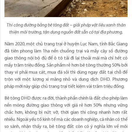
Thi công đường bằng bê tông đất – giải pháp vật liệu xanh thân
thiện môi trường, tận dụng nguồn đất sẵn có tại địa phương.
Năm 2020, một chủ trang trại ở huyện Lục Nam, tỉnh Bắc Giang
đã tiên phong làm 1ha nền chuồng trại và mấy cây số đường
giao thông nội bộ đủ để ô tô tải đi lại thoải mái mà chỉ hết có
mấy trăm triệu đồng. Sản phẩm rẻ hơn bê tông thường 50% bởi
thay vì phải mua cát, mua đá sỏi thì dùng ngay đất tại chỗ để
trộn với một lượng xi măng nhỏ và dung dịch DHD. Phương
pháp mới này giúp chủ trang trại tiết kiệm vài trăm triệu đồng.
Bê tông DHD được ra đời, thành phần chính là đất cho phép làm
nền móng đường giao thông với giá rẻ hơn 50% nhưng vững
chắc hơn, không bị nứt vỡ, thời gian thi công nhanh hơn rất
nhiều. Ngoài yếu tố kinh tế mà các doanh nghiệp, cá nhân có thể
so sánh, nhận thấy ra, bê tông đất còn có ý nghĩa lớn về môi