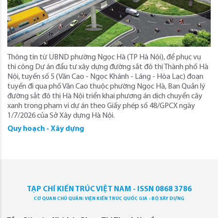
Thông tin từ UBND phường Ngọc Hà (TP Hà Nội), để phục vụ
thi công Dự án đầu tư xây dựng đường sắt đô thị Thành phố Hà
Nội, tuyến số 5 (Văn Cao - Ngọc Khánh - Láng - Hòa Lạc) đoạn
tuyến đi qua phố Văn Cao thuộc phường Ngọc Hà, Ban Quản lý
đường sắt đô thị Hà Nội triển khai phương án dịch chuyển cây
xanh trong phạm vi dự án theo Giấy phép số 48/GPCX ngày
1/7/2026 của Sở Xây dựng Hà Nội.
Quy hoạch - Xây dựng
TẠP CHÍ KIẾN TRÚC VIỆT NAM - ISSN 0868 3786
CƠ QUAN CHỦ QUẢN: VIỆN KIẾN TRÚC QUỐC GIA - BỘ XÂY DỰNG