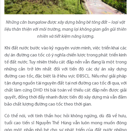
Những căn bungalow được xây dựng bằng bê tông đất – loại vật
liệu thân thiện với môi trường, mang lại không gian gần gũi thiên
nhiên và tiết kiệm năng lượng.
Khi đất nước bước vào kỷ nguyên vươn mình, việc triển khai các
dự án đường cao tốc có ý nghĩa chiến lược trong phát triển kinh
tế đất nước. Tuy nhiên thiếu cát đắp nền vẫn đang là một trong
những cản trở lớn nhất đối với tiến độ các dự án xây dựng
đường cao tốc, đặc biệt là ở khu vực ĐBSCL. Nếu như giải pháp
tận dụng nguồn tài nguyên đất tại nơi đường cao tốc đi qua, với
chất làm cứng DHD thì bài toán về thiếu cát đắp nền được giải
quyết, đồng thời đẩy nhanh được tiến độ xây dựng mà vẫn đảm
bảo chất lượng đường cao tốc theo thời gian.
Có thể nói, với tinh thần học hỏi không ngừng, dù đã về hưu,
tuổi cao tiến sĩ Nguyễn Thế Hùng vẫn luôn mong muốn đóng
góp một phần nhỏ bé cho sự phát triển của đất nước những