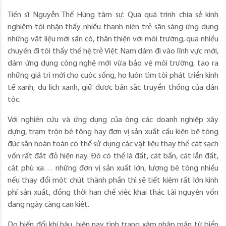
Tiến sĩ Nguyễn Thế Hùng tâm sự: Qua quá trình chia sẻ kinh
nghiệm tôi nhận thấy nhiều thanh niên trẻ sãn sàng ứng dụng
những vật liệu mới sãn có, thân thiện với môi trường, qua nhiều
chuyến đi tôi thấy thế hệ trẻ Việt Nam dám đi vào lĩnh vực mới,
dám ứng dụng công nghệ mới vừa bảo vệ môi trường, tạo ra
những giá trị mới cho cuộc sống, họ luôn tìm tòi phát triển kinh
tế xanh, du lịch xanh, giữ được bản sắc truyền thống của dân
tộc.
Với nghiên cứu và ứng dụng của ông các doanh nghiệp xây
dựng, trạm trộn bê tông hay đơn vị sản xuất cấu kiện bê tông
đúc sẵn hoàn toàn có thể sử dụng các vật liệu thay thế cát sạch
vốn rất đắt đỏ hiện nay. Đó có thể là đất, cát bẩn, cát lẫn đất,
cát phù xa… những đơn vị sản xuất lớn, lượng bê tông nhiều
nếu thay đổi một chút thành phần thì sẽ tiết kiệm rất lớn kinh
phí sản xuất, đồng thời hạn chế việc khai thác tài nguyên vốn
đang ngày càng cạn kiệt.
Do biến đổi khí hậu, hiện nay tình trạng xâm nhập mặn từ biển