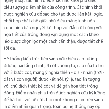
nghệ thuật tạo hình điêu khắc như khối phù điêu,
biểu tượng điểm nhấn của công trình. Các hình khối
được nghiên cứu để sao cho tạo được liên kết logic,
phối hợp chặt chẽ giữa phù điêu mảng kính uốn
cong hình bán nguyệt kết hợp với đầu cột cùng với
họa tiết của trống đồng vận dụng một cách khéo
léo được chọn lọc một cách cẩn thận, được tiết chế
tối đa.
Hệ thống kiến trúc tiền sảnh với chiều cao tương
đương hai tầng chính, 4 cột vuông to, cao của tứ trụ
với 3 bước cột, mang ý nghĩa thiên - địa - nhân (trời -
đất và con người) được kết nối, tỷ lệ, tạo ấn tượng
với chủ đích thiết kế cột và đế gắn hoạ tiết trống
đồng. Điểm nhấn phía trên được nghiên cứu kỹ lưỡng
để hài hòa với hệ cột, tạo một không gian trên sảnh
là điểm nhấn quan trọng. Toàn bộ hệ thống này ốp