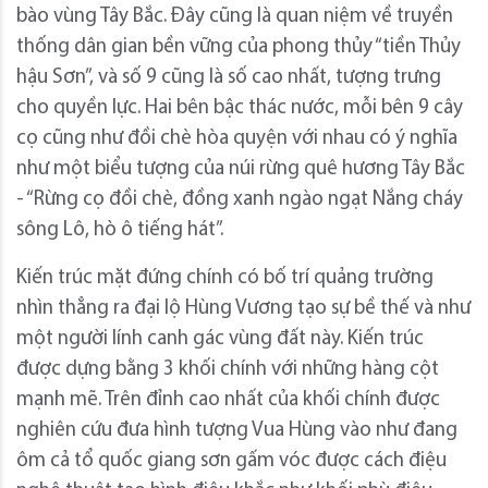
bào vùng Tây Bắc. Đây cũng là quan niệm về truyền
thống dân gian bền vững của phong thủy “tiền Thủy
hậu Sơn”, và số 9 cũng là số cao nhất, tượng trưng
cho quyền lực. Hai bên bậc thác nước, mỗi bên 9 cây
cọ cũng như đồi chè hòa quyện với nhau có ý nghĩa
như một biểu tượng của núi rừng quê hương Tây Bắc
- “Rừng cọ đồi chè, đồng xanh ngào ngạt Nắng cháy
sông Lô, hò ô tiếng hát”.
Kiến trúc mặt đứng chính có bố trí quảng trường
nhìn thẳng ra đại lộ Hùng Vương tạo sự bề thế và như
một người lính canh gác vùng đất này. Kiến trúc
được dựng bằng 3 khối chính với những hàng cột
mạnh mẽ. Trên đỉnh cao nhất của khối chính được
nghiên cứu đưa hình tượng Vua Hùng vào như đang
ôm cả tổ quốc giang sơn gấm vóc được cách điệu