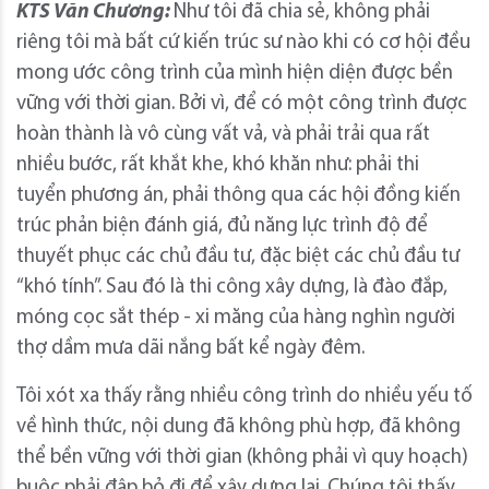
KTS Văn Chương:
Như tôi đã chia sẻ, không phải
riêng tôi mà bất cứ kiến trúc sư nào khi có cơ hội đều
mong ước công trình của mình hiện diện được bền
vững với thời gian. Bởi vì, để có một công trình được
hoàn thành là vô cùng vất vả, và phải trải qua rất
nhiều bước, rất khắt khe, khó khăn như: phải thi
tuyển phương án, phải thông qua các hội đồng kiến
trúc phản biện đánh giá, đủ năng lực trình độ để
thuyết phục các chủ đầu tư, đặc biệt các chủ đầu tư
“khó tính”. Sau đó là thi công xây dựng, là đào đắp,
móng cọc sắt thép - xi măng của hàng nghìn người
thợ dầm mưa dãi nắng bất kể ngày đêm.
Tôi xót xa thấy rằng nhiều công trình do nhiều yếu tố
về hình thức, nội dung đã không phù hợp, đã không
thể bền vững với thời gian (không phải vì quy hoạch)
buộc phải đập bỏ đi để xây dựng lại. Chúng tôi thấy