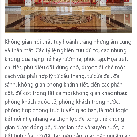
Không gian nội thất tuy hoành tráng nhưng ấm cúng
và thân mật. Các tỷ lệ nghiên cứu đủ to, cao nhưng
không quá nặng nề hay rườm rà, phức tạp. Họa tiết,
chi tiết, phù điêu đặt đúng chỗ, được tiết chế một
cách vừa phải hợp lý từ cầu thang, từ cửa đại, đại
sảnh, không gian phòng khánh tiết, đến các phần
cột, đế cột trong tất cả mọi không gian khác nhau:
phòng khách quốc tế, phòng khách trong nước,
phòng họp phòng trực tuyến giao ban, là một logic
kết nối nhẹ nhàng và chọn lọc để tổng thể không
gian được đồng bộ, được lan tỏa và xuyên suốt, là
kết tinh của trời đất tạo nên cảm giác gần gũi ấm áp