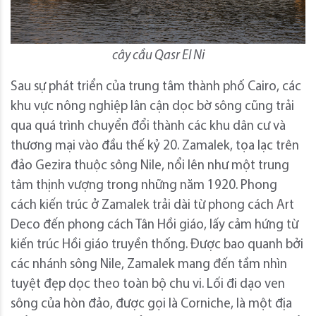
cây cầu Qasr El Ni
Sau sự phát triển của trung tâm thành phố Cairo, các
khu vực nông nghiệp lân cận dọc bờ sông cũng trải
qua quá trình chuyển đổi thành các khu dân cư và
thương mại vào đầu thế kỷ 20. Zamalek, tọa lạc trên
đảo Gezira thuộc sông Nile, nổi lên như một trung
tâm thịnh vượng trong những năm 1920. Phong
cách kiến ​​trúc ở Zamalek trải dài từ phong cách Art
Deco đến phong cách Tân Hồi giáo, lấy cảm hứng từ
kiến ​​trúc Hồi giáo truyền thống. Được bao quanh bởi
các nhánh sông Nile, Zamalek mang đến tầm nhìn
tuyệt đẹp dọc theo toàn bộ chu vi. Lối đi dạo ven
sông của hòn đảo, được gọi là Corniche, là một địa