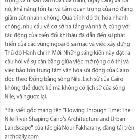
trọng và di sản văn hóa của mình, ngày càng xa rời
nó, khả năng tồn tại và tầm quan trọng của nó đang
giảm sút nhanh chóng. Quá trình đô thị hóa nhanh
chóng, nhu cầu về cơ sở hạ tầng và nhà ở, cùng với
tác động của biến đổi khí hậu đã dẫn đến sự phát
triển của các vùng ngoại ô sa mạc và việc xây dựng
Thủ đô Hành chính Mới. Những sáng kiến ​​này đặt ra
câu hỏi về sự cân bằng giữa việc mở rộng đô thị và
việc bảo tồn trung tâm văn hóa sôi động của Cairo
dọc theo Đồng bằng sông Nile. Lịch sử của Cairo
không thể được kể mà không có lịch sử của sông
Nile, và ngược lại.
*Bài viết gốc mang tên "Flowing Through Time: The
Nile River Shaping Cairo's Architecture and Urban
Landscape" của tác giả Nour Fakharany, đăng tải trên
archdaily.com