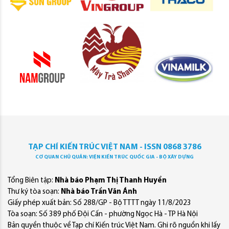
TẠP CHÍ KIẾN TRÚC VIỆT NAM - ISSN 0868 3786
CƠ QUAN CHỦ QUẢN: VIỆN KIẾN TRÚC QUỐC GIA - BỘ XÂY DỰNG
Tổng Biên tập:
Nhà báo Phạm Thị Thanh Huyền
Thư ký tòa soạn:
Nhà báo Trần Văn Ánh
Giấy phép xuất bản: Số 288/GP - Bộ TTTT ngày 11/8/2023
Tòa soạn: Số 389 phố Đội Cấn - phường Ngọc Hà - TP Hà Nội
Bản quyền thuộc về Tạp chí Kiến trúc Việt Nam. Ghi rõ nguồn khi lấy