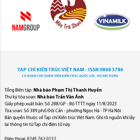
TẠP CHÍ KIẾN TRÚC VIỆT NAM - ISSN 0868 3786
CƠ QUAN CHỦ QUẢN: VIỆN KIẾN TRÚC QUỐC GIA - BỘ XÂY DỰNG
Tổng Biên tập:
Nhà báo Phạm Thị Thanh Huyền
Thư ký tòa soạn:
Nhà báo Trần Văn Ánh
Giấy phép xuất bản: Số 288/GP - Bộ TTTT ngày 11/8/2023
Tòa soạn: Số 389 phố Đội Cấn - phường Ngọc Hà - TP Hà Nội
Bản quyền thuộc về Tạp chí Kiến trúc Việt Nam. Ghi rõ nguồn khi lấy
lại thông tin từ Tạp chí điện tử này.
Điện thoại: 0243 762 0132