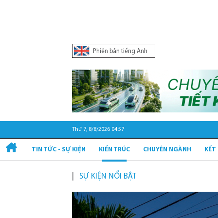
Phiên bản tiếng Anh
Thứ 7, 8/8/2026 04:57
TIN TỨC - SỰ KIỆN
KIẾN TRÚC
CHUYÊN NGÀNH
KẾT
SỰ KIỆN NỔI BẬT
Quy hoạch