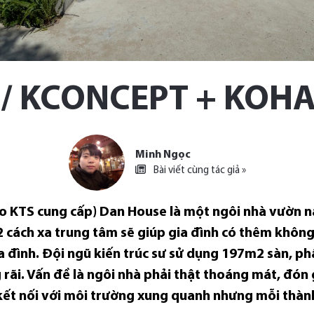
 / KCONCEPT + KOH
Minh Ngọc
Bài viết cùng tác giả »
do KTS cung cấp) Dan House là một ngôi nhà vườn 
 cách xa trung tâm sẽ giúp gia đình có thêm không
 đình. Đội ngũ kiến ​​trúc sư sử dụng 197m2 sàn, ph
ng rãi. Vấn đề là ngôi nhà phải thật thoáng mát, đó
ố kết nối với môi trường xung quanh nhưng mỗi thà