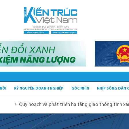
 NỐI
KỶ NGUYÊN DOANH NGHIỆP
GÓC NHÌN
NHỊP SỐNG DÂN 
 và phát triển hạ tầng giao thông tĩnh xanh
Quy hoạch