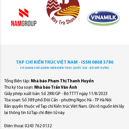
TẠP CHÍ KIẾN TRÚC VIỆT NAM - ISSN 0868 3786
CƠ QUAN CHỦ QUẢN: VIỆN KIẾN TRÚC QUỐC GIA - BỘ XÂY DỰNG
Tổng Biên tập:
Nhà báo Phạm Thị Thanh Huyền
Thư ký tòa soạn:
Nhà báo Trần Văn Ánh
Giấy phép xuất bản: Số 288/GP - Bộ TTTT ngày 11/8/2023
Tòa soạn: Số 389 phố Đội Cấn - phường Ngọc Hà - TP Hà Nội
Bản quyền thuộc về Tạp chí Kiến trúc Việt Nam. Ghi rõ nguồn khi lấy
lại thông tin từ Tạp chí điện tử này.
Điện thoại: 0243 762 0132