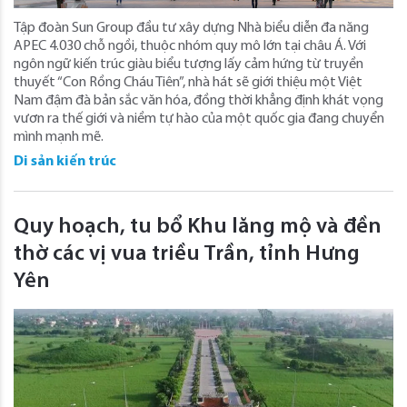
Tập đoàn Sun Group đầu tư xây dựng Nhà biểu diễn đa năng
APEC 4.030 chỗ ngồi, thuộc nhóm quy mô lớn tại châu Á. Với
ngôn ngữ kiến trúc giàu biểu tượng lấy cảm hứng từ truyền
thuyết “Con Rồng Cháu Tiên”, nhà hát sẽ giới thiệu một Việt
Nam đậm đà bản sắc văn hóa, đồng thời khẳng định khát vọng
vươn ra thế giới và niềm tự hào của một quốc gia đang chuyển
mình mạnh mẽ.
Di sản kiến trúc
Quy hoạch, tu bổ Khu lăng mộ và đền
thờ các vị vua triều Trần, tỉnh Hưng
Yên