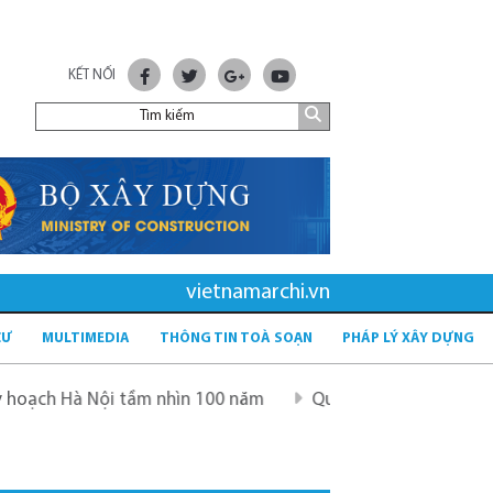
KẾT NỐI
vietnamarchi.vn
CƯ
MULTIMEDIA
THÔNG TIN TOÀ SOẠN
PHÁP LÝ XÂY DỰNG
 Nội tầm nhìn 100 năm
Quy hoạch mới sau sáp nhập tỉnh