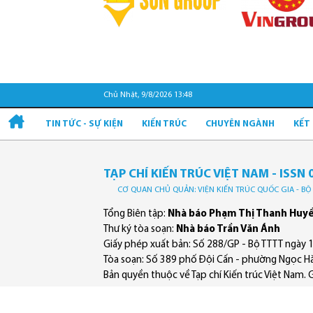
Chủ Nhật, 9/8/2026 13:48
TIN TỨC - SỰ KIỆN
KIẾN TRÚC
CHUYÊN NGÀNH
KẾT
TẠP CHÍ KIẾN TRÚC VIỆT NAM - ISSN 
CƠ QUAN CHỦ QUẢN: VIỆN KIẾN TRÚC QUỐC GIA - B
Tổng Biên tập:
Nhà báo Phạm Thị Thanh Huy
Thư ký tòa soạn:
Nhà báo Trần Văn Ánh
Giấy phép xuất bản: Số 288/GP - Bộ TTTT ngày 
Tòa soạn: Số 389 phố Đội Cấn - phường Ngọc Hà
Bản quyền thuộc về Tạp chí Kiến trúc Việt Nam. Ghi