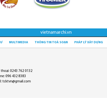
vietnamarchi.vn
CƯ
MULTIMEDIA
THÔNG TIN TOÀ SOẠN
PHÁP LÝ XÂY DỰNG
 thoại: 0243 762 0132
ine: 096 432 8383
l: tcktvn@gmail.com