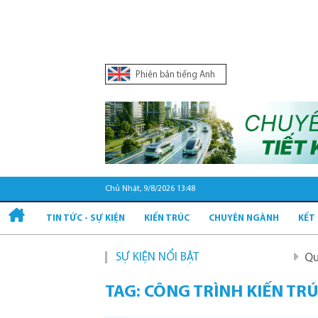
Phiên bản tiếng Anh
Chủ Nhật, 9/8/2026 13:48
TIN TỨC - SỰ KIỆN
KIẾN TRÚC
CHUYÊN NGÀNH
KẾT
SỰ KIỆN NỔI BẬT
Quy hoạch và
TAG: CÔNG TRÌNH KIẾN TR