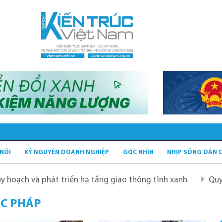
 NỐI
KỶ NGUYÊN DOANH NGHIỆP
GÓC NHÌN
NHỊP SỐNG DÂN 
 phát triển hạ tầng giao thông tĩnh xanh
Quy hoạch Hà
ÚC PHÁP