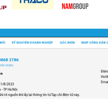
 NỐI
KỶ NGUYÊN DOANH NGHIỆP
GÓC NHÌN
NHỊP SỐNG DÂN 
0868 3786
Ộ XÂY DỰNG
Điện
ền
Hotl
Emai
11/8/2023
 - TP Hà Nội
 rõ nguồn khi lấy lại thông tin từ Tạp chí điện tử này.