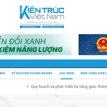
 NỐI
KỶ NGUYÊN DOANH NGHIỆP
GÓC NHÌN
NHỊP SỐNG DÂN 
Quy hoạch và phát triển hạ tầng giao thông tĩnh xanh