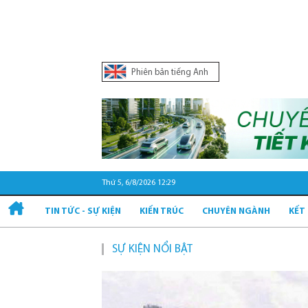
Phiên bản tiếng Anh
Thứ 5, 6/8/2026 12:29
TIN TỨC - SỰ KIỆN
KIẾN TRÚC
CHUYÊN NGÀNH
KẾT
SỰ KIỆN NỔI BẬT