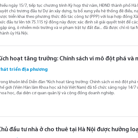
hiều ngày 15/7, tiếp tục chương trình Kỳ họp thứ năm, HĐND thành phố Hà
uyệt chủ trương đầu tư Dự án xây dựng, tu bổ xung yếu hệ thống đê điều, n
ược triển khai theo phương thức đối tác công tư (PPP) với loại hợp đồng X
ức đầu tư lên tới 75.115 tỷ đồng này được xác định sẽ giải quyết triệt để c
gập úng, ô nhiễm môi trường và vi phạm trật tự đất đai... đã được chỉ rõ tạ
hành ủy Hà Nội.
Kích hoạt tăng trưởng: Chính sách vi mô đột phá và 
Phát triển địa phương
rong khuôn khổ Diễn đàn “Kích hoạt tăng trưởng: Chính sách vi mô đột phá v
hế giới (Viện Hàn lâm Khoa học xã hội Việt Nam) đã tổ chức sáng ngày 14/7 v
hoa học, đại diện cơ quan quản lý và cộng đồng doanh nghiệp.
Chủ đầu tư nhà ở cho thuê tại Hà Nội được hưởng lo