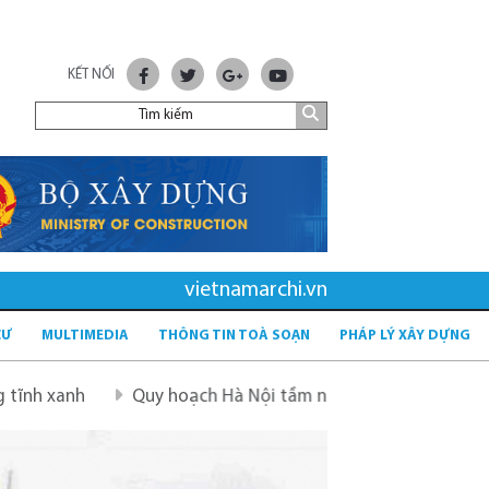
KẾT NỐI
vietnamarchi.vn
CƯ
MULTIMEDIA
THÔNG TIN TOÀ SOẠN
PHÁP LÝ XÂY DỰNG
Quy hoạch Hà Nội tầm nhìn 100 năm
Quy hoạch mới sau 