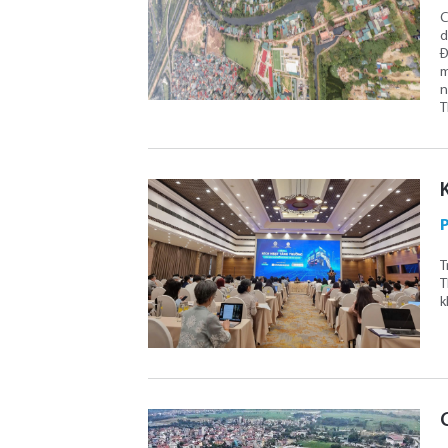
C
d
Đ
m
n
T
T
T
k