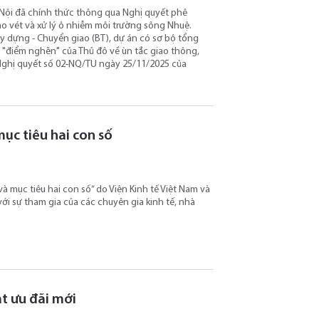
 Nội đã chính thức thông qua Nghị quyết phê
ạo vét và xử lý ô nhiễm môi trường sông Nhuệ.
ây dựng - Chuyển giao (BT), dự án có sơ bộ tổng
ác "điểm nghẽn" của Thủ đô về ùn tắc giao thông,
i Nghị quyết số 02-NQ/TU ngày 25/11/2025 của
mục tiêu hai con số
à mục tiêu hai con số” do Viện Kinh tế Việt Nam và
ới sự tham gia của các chuyên gia kinh tế, nhà
ạt ưu đãi mới