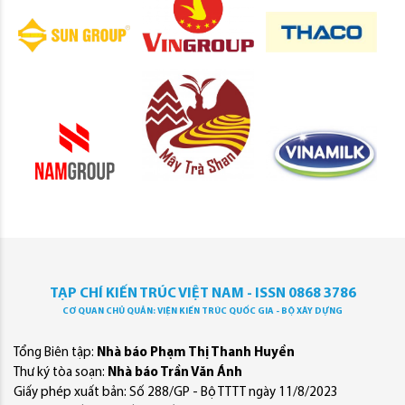
TẠP CHÍ KIẾN TRÚC VIỆT NAM - ISSN 0868 3786
CƠ QUAN CHỦ QUẢN: VIỆN KIẾN TRÚC QUỐC GIA - BỘ XÂY DỰNG
Tổng Biên tập:
Nhà báo Phạm Thị Thanh Huyền
Thư ký tòa soạn:
Nhà báo Trần Văn Ánh
Giấy phép xuất bản: Số 288/GP - Bộ TTTT ngày 11/8/2023