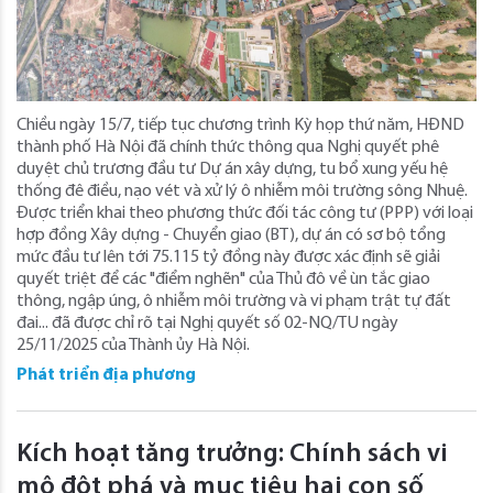
Chiều ngày 15/7, tiếp tục chương trình Kỳ họp thứ năm, HĐND
thành phố Hà Nội đã chính thức thông qua Nghị quyết phê
duyệt chủ trương đầu tư Dự án xây dựng, tu bổ xung yếu hệ
thống đê điều, nạo vét và xử lý ô nhiễm môi trường sông Nhuệ.
Được triển khai theo phương thức đối tác công tư (PPP) với loại
hợp đồng Xây dựng - Chuyển giao (BT), dự án có sơ bộ tổng
mức đầu tư lên tới 75.115 tỷ đồng này được xác định sẽ giải
quyết triệt để các "điểm nghẽn" của Thủ đô về ùn tắc giao
thông, ngập úng, ô nhiễm môi trường và vi phạm trật tự đất
đai... đã được chỉ rõ tại Nghị quyết số 02-NQ/TU ngày
25/11/2025 của Thành ủy Hà Nội.
Phát triển địa phương
Kích hoạt tăng trưởng: Chính sách vi
mô đột phá và mục tiêu hai con số