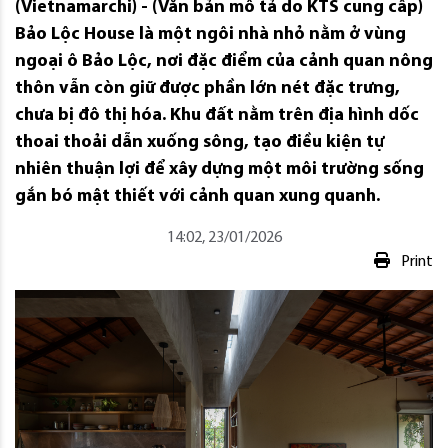
(Vietnamarchi) - (Văn bản mô tả do KTS cung cấp)
Bảo Lộc House là một ngôi nhà nhỏ nằm ở vùng
ngoại ô Bảo Lộc, nơi đặc điểm của cảnh quan nông
thôn vẫn còn giữ được phần lớn nét đặc trưng, ​​
chưa bị đô thị hóa. Khu đất nằm trên địa hình dốc
thoai thoải dẫn xuống sông, tạo điều kiện tự
nhiên thuận lợi để xây dựng một môi trường sống
gắn bó mật thiết với cảnh quan xung quanh.
14:02, 23/01/2026
Print