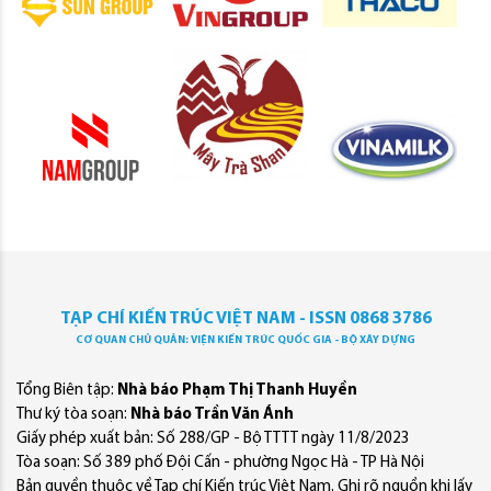
TẠP CHÍ KIẾN TRÚC VIỆT NAM - ISSN 0868 3786
CƠ QUAN CHỦ QUẢN: VIỆN KIẾN TRÚC QUỐC GIA - BỘ XÂY DỰNG
Tổng Biên tập:
Nhà báo Phạm Thị Thanh Huyền
Thư ký tòa soạn:
Nhà báo Trần Văn Ánh
Giấy phép xuất bản: Số 288/GP - Bộ TTTT ngày 11/8/2023
Tòa soạn: Số 389 phố Đội Cấn - phường Ngọc Hà - TP Hà Nội
Bản quyền thuộc về Tạp chí Kiến trúc Việt Nam. Ghi rõ nguồn khi lấy