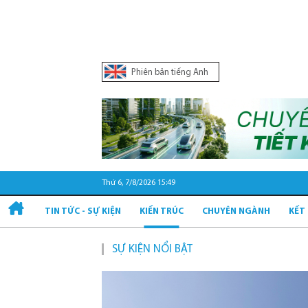
Phiên bản tiếng Anh
Thứ 6, 7/8/2026 15:49
TIN TỨC - SỰ KIỆN
KIẾN TRÚC
CHUYÊN NGÀNH
KẾT
SỰ KIỆN NỔI BẬT
Quy hoạch và p