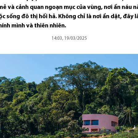
mẻ và cảnh quan ngoạn mục của vùng, nơi ẩn náu n
c sống đô thị hối hả. Không chỉ là nơi ẩn dật, đây 
chính mình và thiên nhiên.
14:03, 19/03/2025