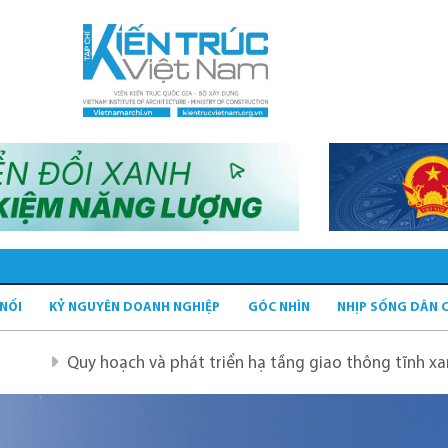
 NỐI
KỶ NGUYÊN DOANH NGHIỆP
GÓC NHÌN
NHỊP SỐNG DÂN 
hát triển hạ tầng giao thông tĩnh xanh
Quy hoạch Hà N