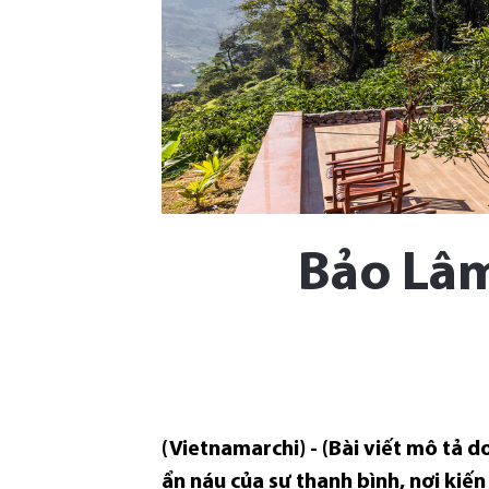
Bảo Lâm
(Vietnamarchi) - (Bài viết mô tả 
ẩn náu của sự thanh bình, nơi kiến