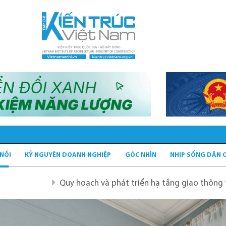
 NỐI
KỶ NGUYÊN DOANH NGHIỆP
GÓC NHÌN
NHỊP SỐNG DÂN 
uy hoạch và phát triển hạ tầng giao thông tĩnh xanh
Qu