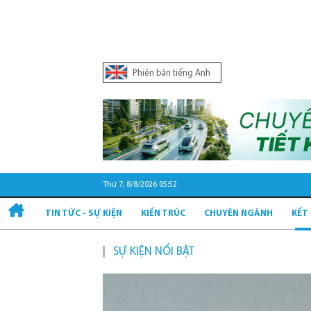
Phiên bản tiếng Anh
Thứ 7, 8/8/2026 05:52
TIN TỨC - SỰ KIỆN
KIẾN TRÚC
CHUYÊN NGÀNH
KẾT
SỰ KIỆN NỔI BẬT
Q