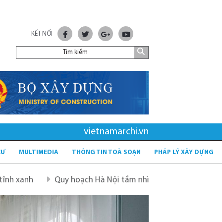
KẾT NỐI
vietnamarchi.vn
CƯ
MULTIMEDIA
THÔNG TIN TOÀ SOẠN
PHÁP LÝ XÂY DỰNG
y hoạch Hà Nội tầm nhìn 100 năm
Quy hoạch mới sau sáp