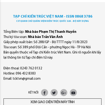
TẠP CHÍ KIẾN TRÚC VIỆT NAM - ISSN 0868 3786
CƠ QUAN CHỦ QUẢN: VIỆN KIẾN TRÚC QUỐC GIA - BỘ XÂY DỰNG
Tổng Biên tập:
Nhà báo Phạm Thị Thanh Huyền
Thư ký tòa soạn:
Nhà báo Trần Văn Ánh
Giấy phép xuất bản: Số 288/GP - Bộ TTTT ngày 11/8/2023
Tòa soạn: Số 389 phố Đội Cấn - phường Ngọc Hà - TP Hà Nội
Bản quyền thuộc về Tạp chí Kiến trúc Việt Nam. Ghi rõ nguồn khi lấy
lại thông tin từ Tạp chí điện tử này.
Điện thoại: 0243 762 0132
Hotline: 096 432 8383
Email: tcktvn@gmail.com
KẾT NỐI
XEM GIAO DIỆN TRÊN MÁY TÍNH