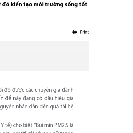
từ đó kiến tạo môi trường sống tốt
Print
nội đô được các chuyên gia đánh
vấn đề này đang có dấu hiệu gia
nguyên nhân dẫn đến quá tải hệ
tế) cho biết: “Bụi mịn PM2.5 là