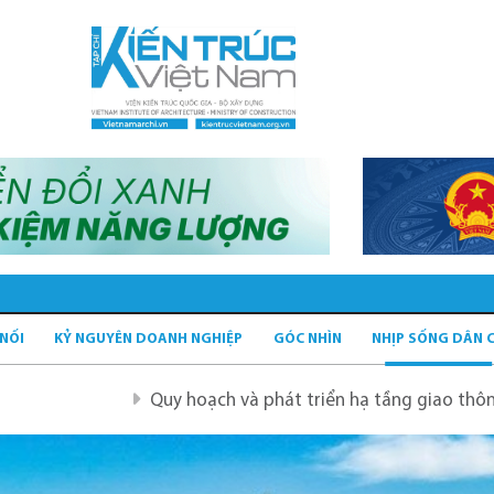
 NỐI
KỶ NGUYÊN DOANH NGHIỆP
GÓC NHÌN
NHỊP SỐNG DÂN 
Quy hoạch và phát triển hạ tầng giao thông tĩnh xanh