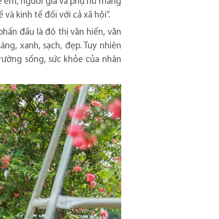
rẻ em, người già và phụ nữ mang
à kinh tế đối với cả xã hội”.
hấn đấu là đô thị văn hiến, văn
áng, xanh, sạch, đẹp. Tuy nhiên
trường sống, sức khỏe của nhân