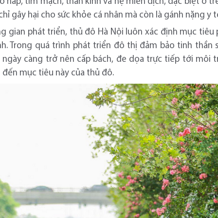
hô hấp, tim mạch, thần kinh và hệ miễn dịch, đặc biệt ở t
hỉ gây hại cho sức khỏe cá nhân mà còn là gánh nặng y tế v
 gian phát triển, thủ đô Hà Nội luôn xác định mục tiêu p
h. Trong quá trình phát triển đô thị đảm bảo tinh thần s
 ngày càng trở nên cấp bách, đe dọa trực tiếp tới môi 
n đến mục tiêu này của thủ đô.