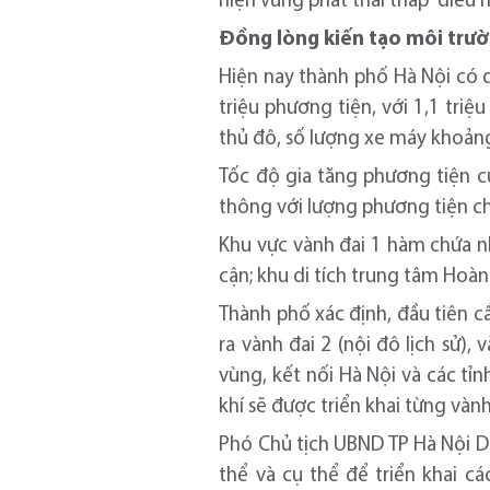
hiện vùng phát thải thấp” điều
Đ
ồng lòng kiến tạo môi trư
Hiện nay thành phố Hà Nội có d
triệu phương tiện, với 1,1 triệ
thủ đô, số lượng xe máy khoảng
Tốc độ gia tăng phương tiện 
thông với lượng phương tiện c
Khu vực vành đai 1 hàm chứa n
cận; khu di tích trung tâm Hoà
Thành phố xác định, đầu tiên cầ
ra vành đai 2 (nội đô lịch sử),
vùng, kết nối Hà Nội và các tỉ
khí sẽ được triển khai từng vành 
Phó Chủ tịch UBND TP Hà Nội D
thể và cụ thể để triển khai c