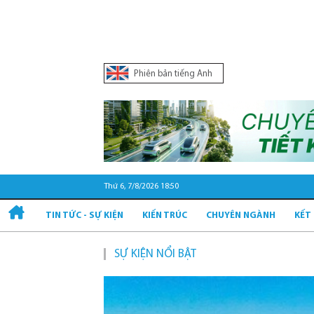
Phiên bản tiếng Anh
Thứ 6, 7/8/2026 18:50
TIN TỨC - SỰ KIỆN
KIẾN TRÚC
CHUYÊN NGÀNH
KẾT
SỰ KIỆN NỔI BẬT