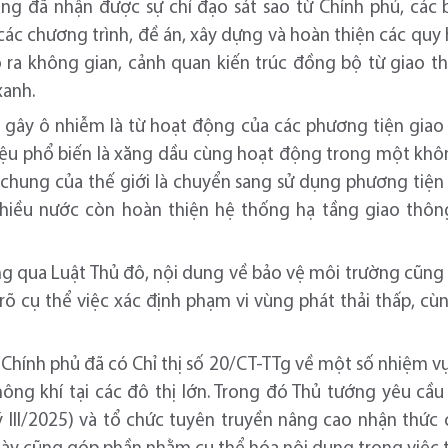
g đã nhận được sự chỉ đạo sát sao từ Chính phủ, các 
các chương trình, đề án, xây dựng và hoàn thiện các quy h
 ra không gian, cảnh quan kiến trúc đồng bộ từ giao t
xanh.
ây ô nhiễm là từ hoạt động của các phương tiện giao 
iệu phổ biến là xăng dầu cùng hoạt động trong một khôn
chung của thế giới là chuyển sang sử dụng phương tiện x
a nhiều nước còn hoàn thiện hệ thống hạ tầng giao thô
ng qua Luật Thủ đô, nội dung về bảo vệ môi trường cũng
rõ cụ thể việc xác định phạm vi vùng phát thải thấp, cù
 Chính phủ đã có Chỉ thị số 20/CT-TTg về một số nhiệm vụ
hông khí tại các đô thị lớn. Trong đó Thủ tướng yêu cầ
ý III/2025) và tổ chức tuyên truyền nâng cao nhận thức