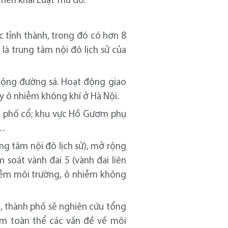
riển khai Luật Thủ đô.
c tỉnh thành, trong đó có hơn 8
 là trung tâm nội đô lịch sử của
rộng đường sá. Hoạt động giao
y ô nhiễm không khí ở Hà Nội.
hu phố cổ; khu vực Hồ Gươm phụ
h…
ung tâm nội đô lịch sử), mở rộng
m soát vành đai 5 (vành đai liên
nhiễm môi trường, ô nhiễm không
, thành phố sẽ nghiên cứu tổng
gồm toàn thể các vấn đề về môi