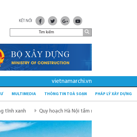
KẾT NỐI
vietnamarchi.vn
CƯ
MULTIMEDIA
THÔNG TIN TOÀ SOẠN
PHÁP LÝ XÂY DỰNG
Quy hoạch Hà Nội tầm nhìn 100 năm
Quy hoạch mới s