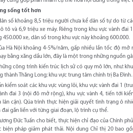
 này cũng góp phần nhằm cụ thể hóa nội dung trong việc t
ờng
sống
tốt hơn
ân số khoảng 8,5 triệu người chưa kể dân số tự do từ cá
u ô tô và 6,9 triệu xe máy. Riêng trong khu vực vành đai 1
 450.000 xe, dân số trong khu vực này khoảng 600.000.
của Hà Nội khoảng 4-5%/năm, gấp nhiều lần tốc độ mở 
hạy bằng xăng dầu lớn, đây là một trong những nguồn gâ
hững công trình kiến trúc lịch sử có quy mô lớn, như: k
ng thành Thăng Long; khu vực trung tâm chính trị Ba Đìn
n kiểm soát các khu vực vùng lõi, khu vực vành đai 1 (tr
 vành đai 3 (nội đô mở rộng), khu vực vành 4, tiến tới kiể
nh lân cận). Qúa trình thực hiện giải quyết tình trạng ô 
đai gắn liền với từng giai đoạn, lộ trình cụ thể.
ương Đức Tuấn cho biết, thực hiện chỉ đạo của Chính phủ
ác biện pháp giảm phát thải. Nội dung Chỉ thị 20 bao 