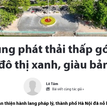
ng phát thải thấp g
đô thị xanh, giàu bả
Lê Tâm
Bài viết cùng tác giả »
n thiện hành lang pháp lý, thành phố Hà Nội đã nỗ l