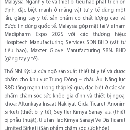
Malaysia: Ngành y tế và thiết bị tiêu hao phát triển ổn
định, đặc biệt mạnh ở mảng vật tư y tế dùng một
lần, găng tay y tế, sản phẩm có chất lượng cao và
được tin dùng quốc tế. Malaysia góp mặt tại Vietnam
Medipharm Expo 2025 với các thương hiệu:
Hospitech Manufacturing Services SDN BHD (vật tư
tiêu hao), Maxter Glove Manufacturing SBN. BHD
(găng tay y tế).
Thổ Nhĩ Kỳ: Là cửa ngõ sản xuất thiết bị y tế và dược
phẩm cho khu vực Trung Đông – châu Âu. Năng lực
R&D tăng mạnh trong thập kỷ qua, đặc biệt ở các sản
phẩm chăm sóc sức khỏe gia đình và thiết bị ngoại
khoa: Altunkaya Insaat Nakliyat Gida Ticaret Anonim
Sirketi (thiết bị y tế), Seyitler Kimya Sanayi a.s. (thiết
bị phẫu thuật), Ulutan Ilac Kimya Sanayi Ve Dis Ticaret
Limited Sirketi (Sản phẩm chăm sóc sức khỏe).