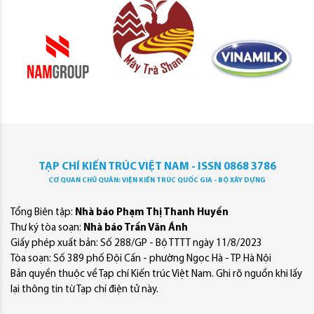
TẠP CHÍ KIẾN TRÚC VIỆT NAM - ISSN 0868 3786
CƠ QUAN CHỦ QUẢN: VIỆN KIẾN TRÚC QUỐC GIA - BỘ XÂY DỰNG
Tổng Biên tập:
Nhà báo Phạm Thị Thanh Huyền
Thư ký tòa soạn:
Nhà báo Trần Văn Ánh
Giấy phép xuất bản: Số 288/GP - Bộ TTTT ngày 11/8/2023
Tòa soạn: Số 389 phố Đội Cấn - phường Ngọc Hà - TP Hà Nội
Bản quyền thuộc về Tạp chí Kiến trúc Việt Nam. Ghi rõ nguồn khi lấy
lại thông tin từ Tạp chí điện tử này.