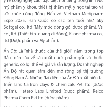
y tế công nghệ cao, đặc biệt nổi tiếng trong lĩnh vực
mỹ phẩm y khoa, thiết bị thẩm mỹ, y học tái tạo và
sức khỏe cộng đồng. Đến với Vietnam Medipharm
Expo 2025, Hàn Quốc có các tên tuổi như: Sky
Softgel co., ltd (Máy móc đóng gói dược phẩm), Vsi
co., ltd. (Thiết bị x-quang di động), K-one pharma co.,
ltd (Dược phẩm và Mỹ phẩm).
Ấn Độ: Là “nhà thuốc của thế giới”, nằm trong top
đầu toàn cầu về sản xuất dược phẩm gốc và thuốc
generic, có lợi thế về giá và sản lượng. Doanh nghiệp
Ấn Độ rất quan tâm đến mở rộng tại thị trường
Đông Nam Á. Những đại diện của Ấn Độ xuất hiện tại
triển lãm: Caltron clays & Chemicals Pvt. ltd (dược
phẩm), Hetero Labs Limited (dược phẩm), Relco
Pharma Chem Pvt ltd (dược phẩm).