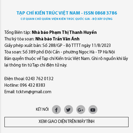
TẠP CHÍ KIẾN TRÚC VIỆT NAM - ISSN 0868 3786
CƠ QUAN CHỦ QUẢN: VIỆN KIẾN TRÚC QUỐC GIA - BỘ XÂY DỰNG
Tổng Biên tập:
Nhà báo Phạm Thị Thanh Huyền
Thư ký tòa soạn:
Nhà báo Trần Văn Ánh
Giấy phép xuất bản: Số 288/GP - Bộ TTTT ngày 11/8/2023
Tòa soạn: Số 389 phố Đội Cấn - phường Ngọc Hà - TP Hà Nội
Bản quyền thuộc về Tạp chí Kiến trúc Việt Nam. Ghi rõ nguồn khi lấy
lại thông tin từ Tạp chí điện tử này.
Điện thoại: 0243 762 0132
Hotline: 096 432 8383
Email: tcktvn@gmail.com
KẾT NỐI
XEM GIAO DIỆN TRÊN MÁY TÍNH