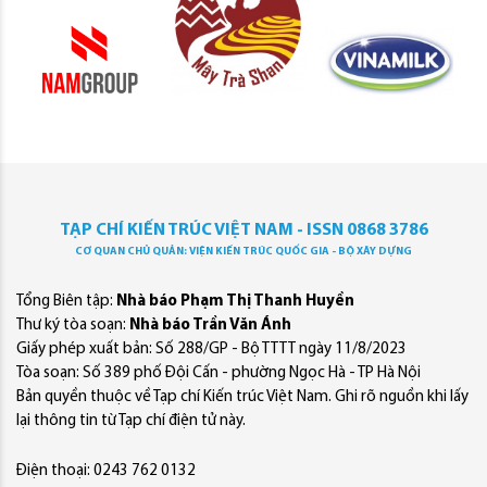
TẠP CHÍ KIẾN TRÚC VIỆT NAM - ISSN 0868 3786
CƠ QUAN CHỦ QUẢN: VIỆN KIẾN TRÚC QUỐC GIA - BỘ XÂY DỰNG
Tổng Biên tập:
Nhà báo Phạm Thị Thanh Huyền
Thư ký tòa soạn:
Nhà báo Trần Văn Ánh
Giấy phép xuất bản: Số 288/GP - Bộ TTTT ngày 11/8/2023
Tòa soạn: Số 389 phố Đội Cấn - phường Ngọc Hà - TP Hà Nội
Bản quyền thuộc về Tạp chí Kiến trúc Việt Nam. Ghi rõ nguồn khi lấy
lại thông tin từ Tạp chí điện tử này.
Điện thoại: 0243 762 0132