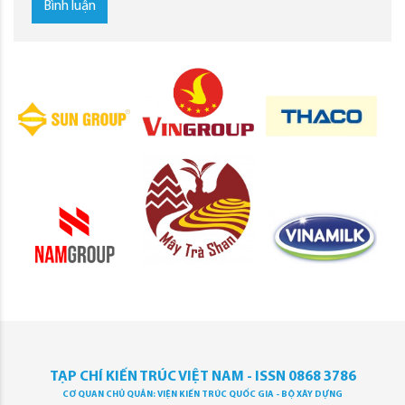
Bình luận
TẠP CHÍ KIẾN TRÚC VIỆT NAM - ISSN 0868 3786
CƠ QUAN CHỦ QUẢN: VIỆN KIẾN TRÚC QUỐC GIA - BỘ XÂY DỰNG