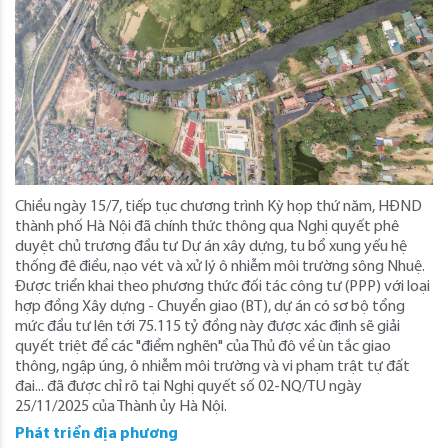
Chiều ngày 15/7, tiếp tục chương trình Kỳ họp thứ năm, HĐND
thành phố Hà Nội đã chính thức thông qua Nghị quyết phê
duyệt chủ trương đầu tư Dự án xây dựng, tu bổ xung yếu hệ
thống đê điều, nạo vét và xử lý ô nhiễm môi trường sông Nhuệ.
Được triển khai theo phương thức đối tác công tư (PPP) với loại
hợp đồng Xây dựng - Chuyển giao (BT), dự án có sơ bộ tổng
mức đầu tư lên tới 75.115 tỷ đồng này được xác định sẽ giải
quyết triệt để các "điểm nghẽn" của Thủ đô về ùn tắc giao
thông, ngập úng, ô nhiễm môi trường và vi phạm trật tự đất
đai... đã được chỉ rõ tại Nghị quyết số 02-NQ/TU ngày
25/11/2025 của Thành ủy Hà Nội.
Phát triển địa phương