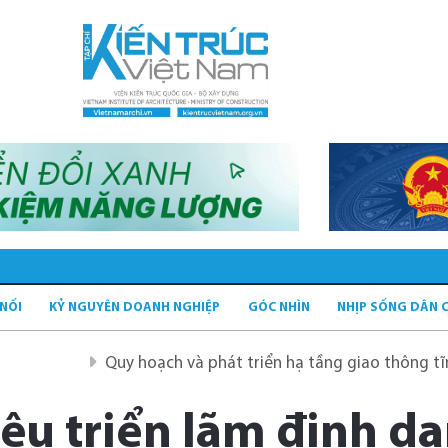
 NỐI
KỶ NGUYÊN DOANH NGHIỆP
GÓC NHÌN
NHỊP SỐNG DÂN 
và phát triển hạ tầng giao thông tĩnh xanh
Quy hoạch 
ệu triển lãm định dạ