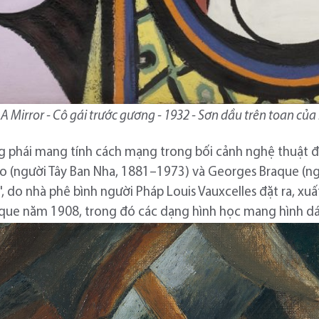
A Mirror - Cô gái trước gương - 1932 - Sơn dầu trên toan của
g phái mang tính cách mạng trong bối cảnh nghệ thuật đầ
so (người Tây Ban Nha, 1881–1973) và Georges Braque (n
", do nhà phê bình người Pháp Louis Vauxcelles đặt ra, xu
que năm 1908, trong đó các dạng hình học mang hình dá