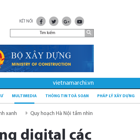
KẾT NỐI
vietnamarchi.vn
CƯ
MULTIMEDIA
THÔNG TIN TOÀ SOẠN
PHÁP LÝ XÂY DỰNG
Hà Nội tầm nhìn 100 năm
Quy hoạch mới sau sáp nhập tỉ
ng digital các