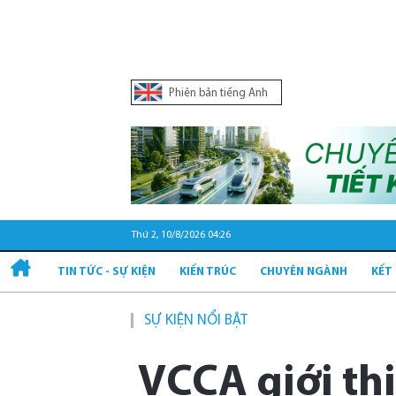
Phiên bản tiếng Anh
Thứ 2, 10/8/2026 04:26
TIN TỨC - SỰ KIỆN
KIẾN TRÚC
CHUYÊN NGÀNH
KẾT
SỰ KIỆN NỔI BẬT
Quy hoạch 
VCCA giới thi