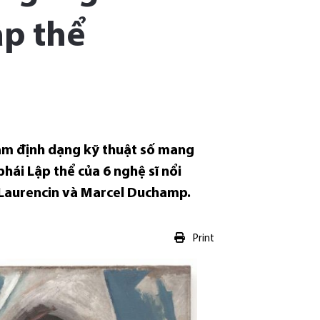
ập thể
ãm định dạng kỹ thuật số mang
hái Lập thể của 6 nghệ sĩ nổi
e Laurencin và Marcel Duchamp.
Print