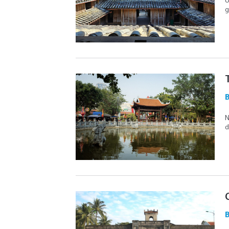
U
g
B
N
d
B