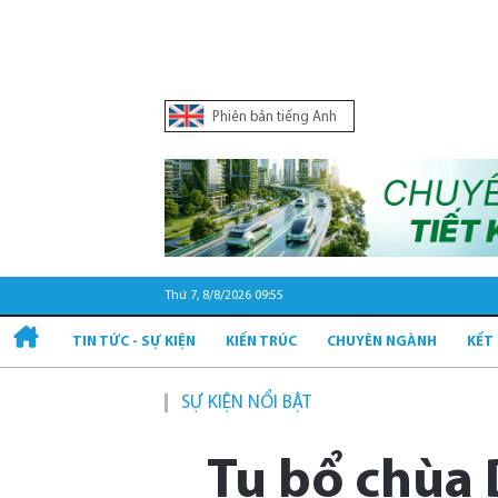
Phiên bản tiếng Anh
Thứ 7, 8/8/2026 09:55
TIN TỨC - SỰ KIỆN
KIẾN TRÚC
CHUYÊN NGÀNH
KẾT
SỰ KIỆN NỔI BẬT
Tu bổ chùa 