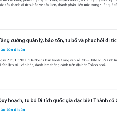
̛u tiên sử dụng phương pháp thi công truyền thống, áp dụng quy trình kỹ thuạ
ốc cấu thành di tích, bảo vệ cấu kiện, thành phần kiến trúc trong suốt quá tr
Tăng cường quản lý, bảo tồn, tu bổ và phục hồi di tích
ảo tồn di sản
gày 20/5, UBND TP Hà Nội đã ban hành Công văn số 2065/UBND-KGVX nhằm t
i tích lịch sử - văn hóa, danh lam thắng cảnh trên địa bàn Thành phố.
Quy hoạch, tu bổ Di tích quốc gia đặc biệt Thành cổ
ảo tồn di sản