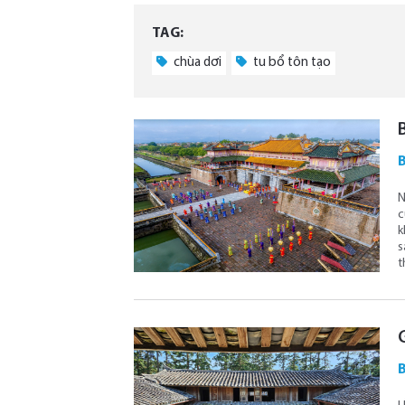
TAG:
chùa dơi
tu bổ tôn tạo
B
N
c
k
s
t
G
B