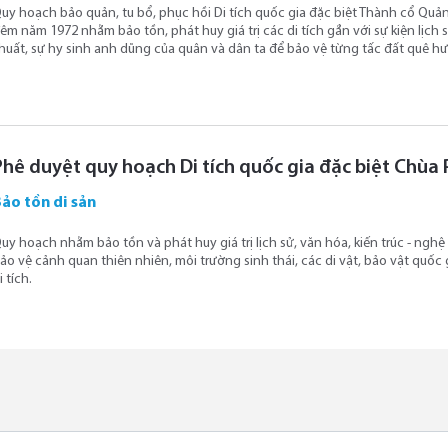
uy hoạch bảo quản, tu bổ, phục hồi Di tích quốc gia đặc biệt Thành cổ Quản
êm năm 1972 nhằm bảo tồn, phát huy giá trị các di tích gắn với sự kiện lịch
huất, sự hy sinh anh dũng của quân và dân ta để bảo vệ từng tấc đất quê hư
Phê duyệt quy hoạch Di tích quốc gia đặc biệt Chùa 
ảo tồn di sản
uy hoạch nhằm bảo tồn và phát huy giá trị lịch sử, văn hóa, kiến trúc - nghệ 
ảo vệ cảnh quan thiên nhiên, môi trường sinh thái, các di vật, bảo vật quốc g
i tích.