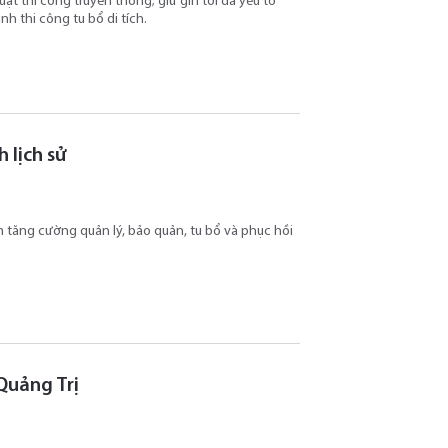
̂t thi công truyền thống; giữ gìn tối đa yếu tố
ình thi công tu bổ di tích.
 lịch sử
ăng cường quản lý, bảo quản, tu bổ và phục hồi
 Quảng Trị