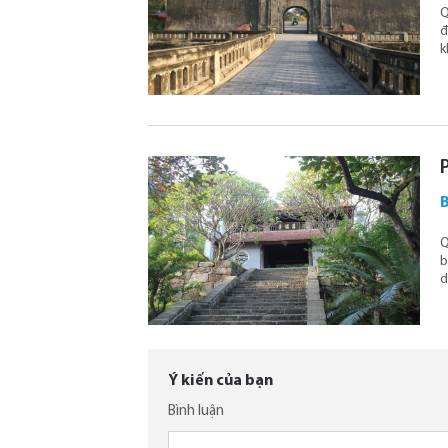
Q
đ
k
B
Q
b
d
Ý kiến của bạn
Bình luận