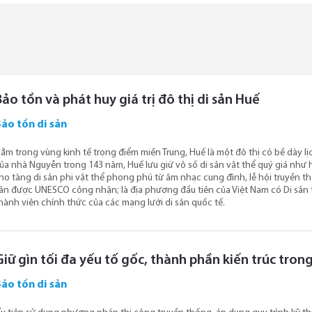
Bảo tồn và phát huy giá trị đô thị di sản Huế
ảo tồn di sản
ằm trong vùng kinh tế trọng điểm miền Trung, Huế là một đô thị có bề dày lịc
ủa nhà Nguyễn trong 143 năm, Huế lưu giữ vô số di sản vật thể quý giá như
ho tàng di sản phi vật thể phong phú từ âm nhạc cung đình, lễ hội truyền t
ản được UNESCO công nhận; là địa phương đầu tiên của Việt Nam có Di sản
hành viên chính thức của các mạng lưới di sản quốc tế.
iữ gìn tối đa yếu tố gốc, thành phần kiến trúc trong
ảo tồn di sản