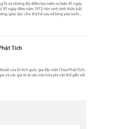
g Trị và những địa điểm lưu niệm sự kiện 81 ngày
 sử 81 ngày đêm năm 1972; tôn vinh tinh thần bất
ơng; giáo dục cho thế hệ sau về lòng yêu nước...
Phật Tích
thuật của Di tích quốc gia đặc biệt Chùa Phật Tích;
ia và các giá trị di sản văn hóa phi vật thể gắn với