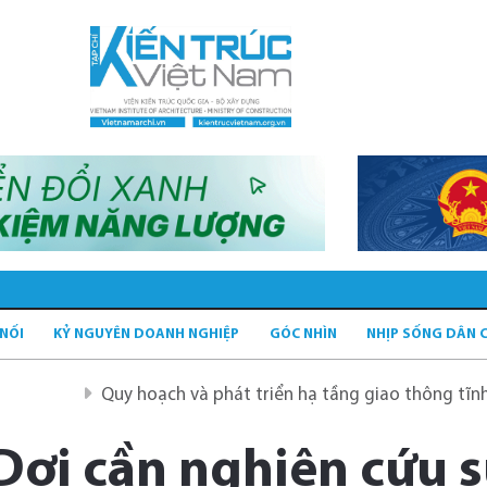
 NỐI
KỶ NGUYÊN DOANH NGHIỆP
GÓC NHÌN
NHỊP SỐNG DÂN 
Quy hoạch và phát triển hạ tầng giao thông tĩnh xanh
Dơi cần nghiên cứu