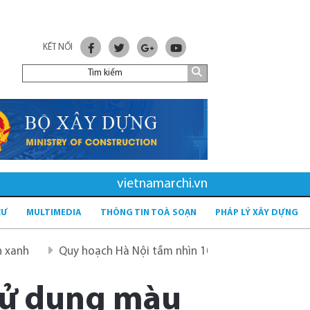
KẾT NỐI
vietnamarchi.vn
CƯ
MULTIMEDIA
THÔNG TIN TOÀ SOẠN
PHÁP LÝ XÂY DỰNG
Quy hoạch Hà Nội tầm nhìn 100 năm
Quy hoạch mới sa
 sử dụng màu