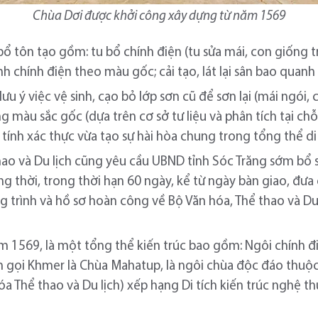
Chùa Dơi được khởi công xây dựng từ năm 1569
bổ tôn tạo gồm: tu bổ chính điện (tu sửa mái, con giống tr
h chính điện theo màu gốc; cải tạo, lát lại sân bao quanh
lưu ý việc vệ sinh, cạo bỏ lớp sơn cũ để sơn lại (mái ngói
ng màu sắc gốc (dựa trên cơ sở tư liệu và phân tích tại chỗ 
tính xác thực vừa tạo sự hài hòa chung trong tổng thể di 
hao và Du lịch cũng yêu cầu UBND tỉnh Sóc Trăng sớm bổ 
g thời, trong thời hạn 60 ngày, kể từ ngày bàn giao, đưa
g trình và hồ sơ hoàn công về Bộ Văn hóa, Thể thao và Du 
ăm 1569,
là một tổng thể kiến trúc bao gồm: Ngôi chính đi
 gọi Khmer là Chùa Mahatup, là ngôi chùa độc đáo thuộc
hóa Thể thao và Du lịch) xếp hạng Di tích kiến trúc nghệ 