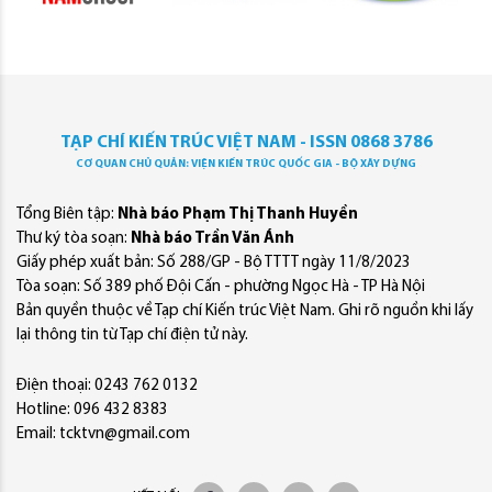
TẠP CHÍ KIẾN TRÚC VIỆT NAM - ISSN 0868 3786
CƠ QUAN CHỦ QUẢN: VIỆN KIẾN TRÚC QUỐC GIA - BỘ XÂY DỰNG
Tổng Biên tập:
Nhà báo Phạm Thị Thanh Huyền
Thư ký tòa soạn:
Nhà báo Trần Văn Ánh
Giấy phép xuất bản: Số 288/GP - Bộ TTTT ngày 11/8/2023
Tòa soạn: Số 389 phố Đội Cấn - phường Ngọc Hà - TP Hà Nội
Bản quyền thuộc về Tạp chí Kiến trúc Việt Nam. Ghi rõ nguồn khi lấy
lại thông tin từ Tạp chí điện tử này.
Điện thoại: 0243 762 0132
Hotline: 096 432 8383
Email: tcktvn@gmail.com