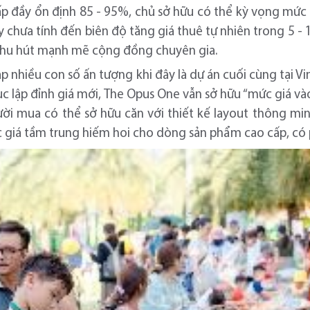
 lệ lấp đầy ổn định 85 - 95%, chủ sở hữu có thể kỳ vọng mứ
 chưa tính đến biên độ tăng giá thuê tự nhiên trong 5 -
à thu hút mạnh mẽ cộng đồng chuyên gia.
p nhiều con số ấn tượng khi đây là dự án cuối cùng tại V
c lập đỉnh giá mới, The Opus One vẫn sở hữu “mức giá vào
ời mua có thể sở hữu căn với thiết kế layout thông min
 giá tầm trung hiếm hoi cho dòng sản phẩm cao cấp, có p