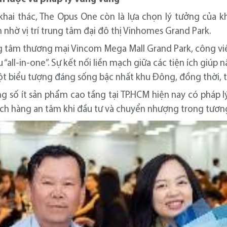
khai thác, The Opus One còn là lựa chọn lý tưởng của 
n nhờ vị trí trung tâm đại đô thị Vinhomes Grand Park.
g tâm thương mại Vincom Mega Mall Grand Park, công viê
khu “all-in-one”. Sự kết nối liền mạch giữa các tiện ích gi
t biểu tượng đáng sống bậc nhất khu Đông, đồng thời, t
 số ít sản phẩm cao tầng tại TP.HCM hiện nay có pháp lý
ch hàng an tâm khi đầu tư và chuyển nhượng trong tương 