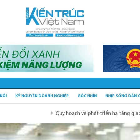
 NỐI
KỶ NGUYÊN DOANH NGHIỆP
GÓC NHÌN
NHỊP SỐNG DÂN 
Quy hoạch và phát triển hạ tầng giao thông tĩnh xanh