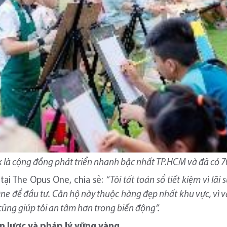
là cộng đồng phát triển nhanh bậc nhất TP.HCM và đã có 7
tại The Opus One, chia sẻ:
“Tôi tất toán sổ tiết kiệm vì lã
ne để đầu tư
. Căn hộ này thuộc hàng đẹp nhất khu vực, vì vậ
 cũng giúp tôi an tâm hơn trong biến động
”.
ến lược và pháp lý vững vàng