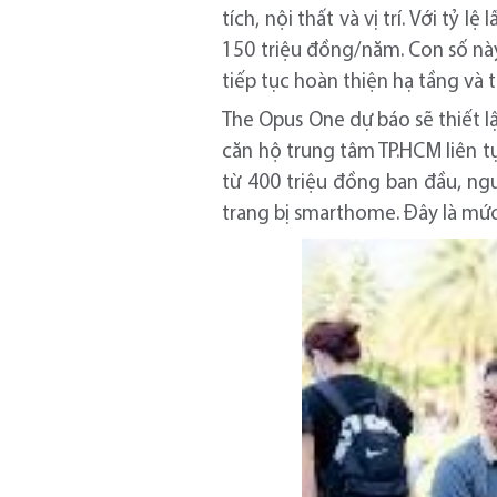
tích, nội thất và vị trí. Với tỷ
150 triệu đồng/năm. Con số này
tiếp tục hoàn thiện hạ tầng v
The Opus One dự báo sẽ thiết lậ
căn hộ trung tâm TP.HCM liên tụ
từ 400 triệu đồng ban đầu, ngư
trang bị smarthome. Đây là mức