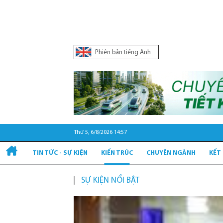
Phiên bản tiếng Anh
Thứ 5, 6/8/2026 14:57
TIN TỨC - SỰ KIỆN
KIẾN TRÚC
CHUYÊN NGÀNH
KẾT
SỰ KIỆN NỔI BẬT