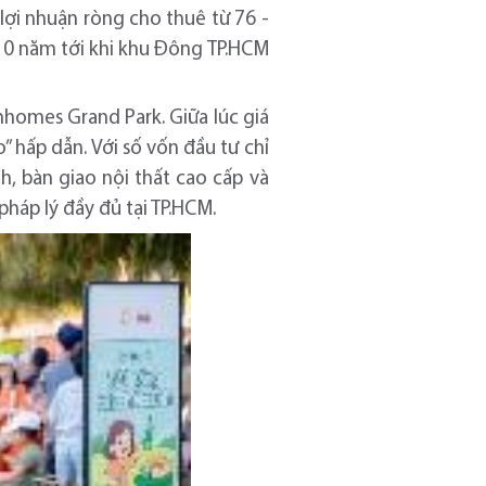
c lợi nhuận ròng cho thuê từ 76 -
 10 năm tới khi khu Đông TP.HCM
inhomes Grand Park. Giữa lúc giá
” hấp dẫn. Với số vốn đầu tư chỉ
h, bàn giao nội thất cao cấp và
háp lý đầy đủ tại TP.HCM.