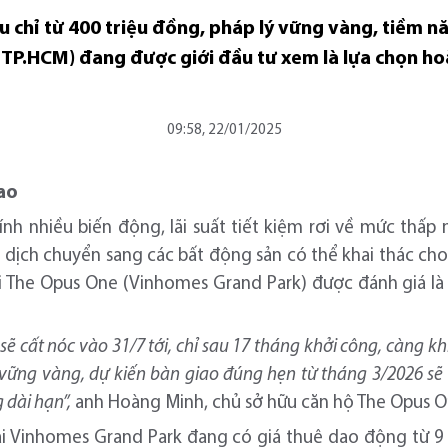
 chỉ từ 400 triệu đồng, pháp lý vững vàng, tiềm n
P.HCM) đang được giới đầu tư xem là lựa chọn hoà
09:58, 22/01/2025
cao
hính nhiều biến động, lãi suất tiết kiệm rơi về mức thấp 
 dịch chuyển sang các bất động sản có thể khai thác cho 
ại The Opus One (Vinhomes Grand Park) được đánh giá l
ẽ cất nóc vào 31/7 tới, chỉ sau 17 tháng khởi công, càng k
 lý vững vàng, dự kiến bàn giao đúng hẹn từ tháng 3/2026 
 dài hạn”,
anh Hoàng Minh, chủ sở hữu căn hộ The Opus On
tại Vinhomes Grand Park đang có giá thuê dao động từ 9 