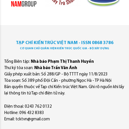
TẠP CHÍ KIẾN TRÚC VIỆT NAM - ISSN 0868 3786
CƠ QUAN CHỦ QUẢN: VIỆN KIẾN TRÚC QUỐC GIA - BỘ XÂY DỰNG
Tổng Biên tập:
Nhà báo Phạm Thị Thanh Huyền
Thư ký tòa soạn:
Nhà báo Trần Văn Ánh
Giấy phép xuất bản: Số 288/GP - Bộ TTTT ngày 11/8/2023
Tòa soạn: Số 389 phố Đội Cấn - phường Ngọc Hà - TP Hà Nội
Bản quyền thuộc về Tạp chí Kiến trúc Việt Nam. Ghi rõ nguồn khi lấy
lại thông tin từ Tạp chí điện tử này.
Điện thoại: 0243 762 0132
Hotline: 096 432 8383
Email: tcktvn@gmail.com