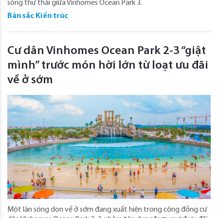
sống thư thái giữa Vinhomes Ocean Park 3.
Bản sắc Kiến trúc
Cư dân Vinhomes Ocean Park 2-3 “giật
mình” trước món hời lớn từ loạt ưu đãi
về ở sớm
Một làn sóng dọn về ở sớm đang xuất hiện trong cộng đồng cư