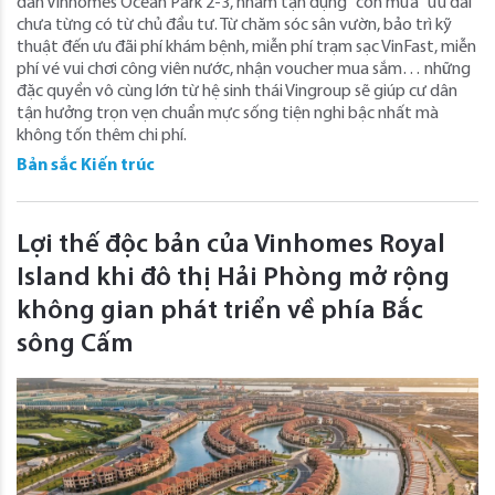
dân Vinhomes Ocean Park 2-3, nhằm tận dụng "cơn mưa" ưu đãi
chưa từng có từ chủ đầu tư. Từ chăm sóc sân vườn, bảo trì kỹ
thuật đến ưu đãi phí khám bệnh, miễn phí trạm sạc VinFast, miễn
phí vé vui chơi công viên nước, nhận voucher mua sắm… những
đặc quyền vô cùng lớn từ hệ sinh thái Vingroup sẽ giúp cư dân
tận hưởng trọn vẹn chuẩn mực sống tiện nghi bậc nhất mà
không tốn thêm chi phí.
Bản sắc Kiến trúc
Lợi thế độc bản của Vinhomes Royal
Island khi đô thị Hải Phòng mở rộng
không gian phát triển về phía Bắc
sông Cấm