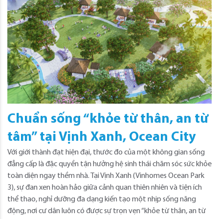
Chuẩn sống “khỏe từ thân, an từ
tâm” tại Vịnh Xanh, Ocean City
Với giới thành đạt hiện đại, thước đo của một không gian sống
đẳng cấp là đặc quyền tận hưởng hệ sinh thái chăm sóc sức khỏe
toàn diện ngay thềm nhà. Tại Vịnh Xanh (Vinhomes Ocean Park
3), sự đan xen hoàn hảo giữa cảnh quan thiên nhiên và tiện ích
thể thao, nghỉ dưỡng đa dạng kiến tạo một nhịp sống năng
động, nơi cư dân luôn có được sự trọn vẹn “khỏe từ thân, an từ