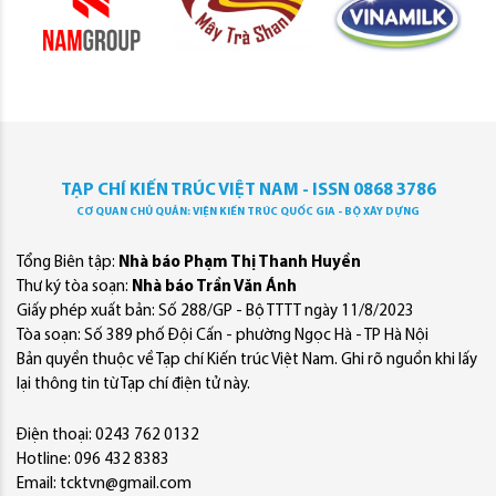
TẠP CHÍ KIẾN TRÚC VIỆT NAM - ISSN 0868 3786
CƠ QUAN CHỦ QUẢN: VIỆN KIẾN TRÚC QUỐC GIA - BỘ XÂY DỰNG
Tổng Biên tập:
Nhà báo Phạm Thị Thanh Huyền
Thư ký tòa soạn:
Nhà báo Trần Văn Ánh
Giấy phép xuất bản: Số 288/GP - Bộ TTTT ngày 11/8/2023
Tòa soạn: Số 389 phố Đội Cấn - phường Ngọc Hà - TP Hà Nội
Bản quyền thuộc về Tạp chí Kiến trúc Việt Nam. Ghi rõ nguồn khi lấy
lại thông tin từ Tạp chí điện tử này.
Điện thoại: 0243 762 0132
Hotline: 096 432 8383
Email: tcktvn@gmail.com