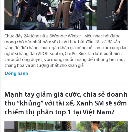
Chưa đầy 24 tiếng nữa, 8Wonder Winter – siêu nhạc hội được
mong chờ bậc nhất năm sẽ chính thức bắt đầu. Tất cả đã sẵn
sàng để đưa hàng chục ngàn khán giả bùng nổ cảm xúc cùng dàn
nghệ sĩ hàng đầu VPOP Soobin, Chi Pu, Binz, lần lượt xuất hiện
tại buổi tổng duyệt, với mong muốn mang đến những tiết mục
thăng hoa và ấn tượng nhất cho khán giả.
Đồng hành
Mạnh tay giảm giá cước, chia sẻ doanh
thu “khủng” với tài xế, Xanh SM sẽ sớm
chiếm thị phần top 1 tại Việt Nam?