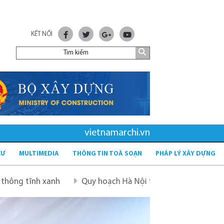
KẾT NỐI
vietnamarchi.vn
CƯ
MULTIMEDIA
THÔNG TIN TOÀ SOẠN
PHÁP LÝ XÂY DỰNG
nh
Quy hoạch Hà Nội tầm nhìn 100 năm
Quy hoạch m