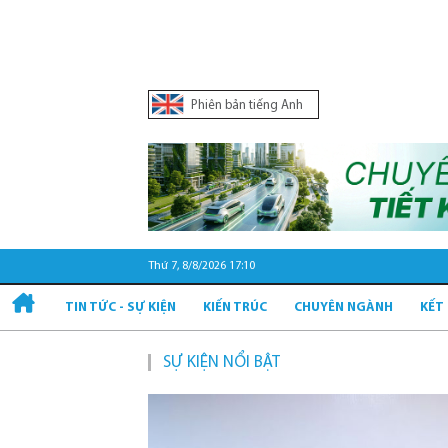
Phiên bản tiếng Anh
Thứ 7, 8/8/2026 17:10
TIN TỨC - SỰ KIỆN
KIẾN TRÚC
CHUYÊN NGÀNH
KẾT
SỰ KIỆN NỔI BẬT