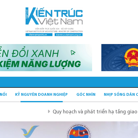
 NỐI
KỶ NGUYÊN DOANH NGHIỆP
GÓC NHÌN
NHỊP SỐNG DÂN 
Quy hoạch và phát triển hạ tầng giao thông tĩnh xa