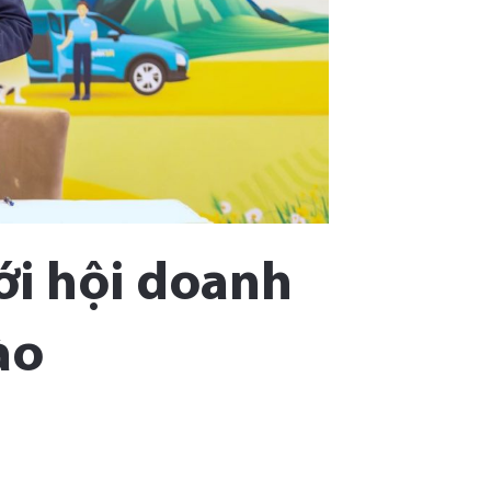
ới hội doanh
ào