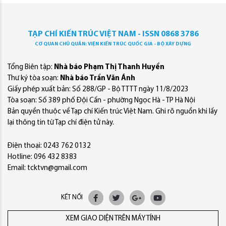
TẠP CHÍ KIẾN TRÚC VIỆT NAM - ISSN 0868 3786
CƠ QUAN CHỦ QUẢN: VIỆN KIẾN TRÚC QUỐC GIA - BỘ XÂY DỰNG
Tổng Biên tập:
Nhà báo Phạm Thị Thanh Huyền
Thư ký tòa soạn:
Nhà báo Trần Văn Ánh
Giấy phép xuất bản: Số 288/GP - Bộ TTTT ngày 11/8/2023
Tòa soạn: Số 389 phố Đội Cấn - phường Ngọc Hà - TP Hà Nội
Bản quyền thuộc về Tạp chí Kiến trúc Việt Nam. Ghi rõ nguồn khi lấy
lại thông tin từ Tạp chí điện tử này.
Điện thoại: 0243 762 0132
Hotline: 096 432 8383
Email: tcktvn@gmail.com
KẾT NỐI
XEM GIAO DIỆN TRÊN MÁY TÍNH