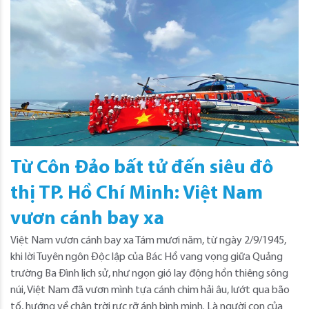
Từ Côn Đảo bất tử đến siêu đô
thị TP. Hồ Chí Minh: Việt Nam
vươn cánh bay xa
Việt Nam vươn cánh bay xa Tám mươi năm, từ ngày 2/9/1945,
khi lời Tuyên ngôn Độc lập của Bác Hồ vang vọng giữa Quảng
trường Ba Đình lịch sử, như ngọn gió lay động hồn thiêng sông
núi, Việt Nam đã vươn mình tựa cánh chim hải âu, lướt qua bão
tố, hướng về chân trời rực rỡ ánh bình minh. Là người con của