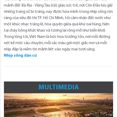
mảnh đất Bà Rịa - Vũng Tàu (cũ) giàu sức trẻ, nơi Côn Đảo lưu giữ
những trang sử bi tráng, nay được hòa mình trong nhịp sống rộn
ràng của siêu đô thị TP. Hồ Chí Minh, tôi cảm nhận đất nước như
một khúc nhạc tráng lệ, hòa quyện giữa quá khứ oai hùng, hiện
tại cháy bỏng khát khao và tương lai rộng mở như biển khơi.
Trong lòng tôi, Việt Nam là bức họa trường tồn, nơi mỗi đường
nét kể một câu chuyện, mỗi sắc màu gợi một giấc mơ và mỗi
nhịp đập là niềm tin mãnh liệt vào ngày mai tươi sáng.
Nhịp sống dân cư
MULTIMEDIA