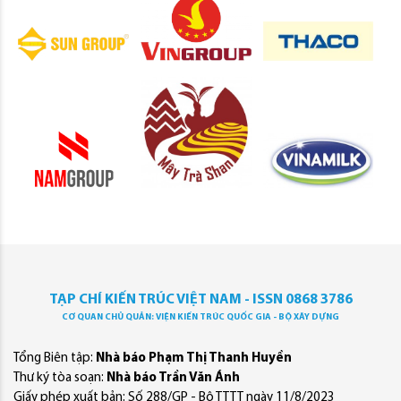
TẠP CHÍ KIẾN TRÚC VIỆT NAM - ISSN 0868 3786
CƠ QUAN CHỦ QUẢN: VIỆN KIẾN TRÚC QUỐC GIA - BỘ XÂY DỰNG
Tổng Biên tập:
Nhà báo Phạm Thị Thanh Huyền
Thư ký tòa soạn:
Nhà báo Trần Văn Ánh
Giấy phép xuất bản: Số 288/GP - Bộ TTTT ngày 11/8/2023