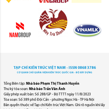
TẠP CHÍ KIẾN TRÚC VIỆT NAM - ISSN 0868 3786
CƠ QUAN CHỦ QUẢN: VIỆN KIẾN TRÚC QUỐC GIA - BỘ XÂY DỰNG
Tổng Biên tập:
Nhà báo Phạm Thị Thanh Huyền
Thư ký tòa soạn:
Nhà báo Trần Văn Ánh
Giấy phép xuất bản: Số 288/GP - Bộ TTTT ngày 11/8/2023
Tòa soạn: Số 389 phố Đội Cấn - phường Ngọc Hà - TP Hà Nội
Bản quyền thuộc về Tạp chí Kiến trúc Việt Nam. Ghi rõ nguồn khi lấy