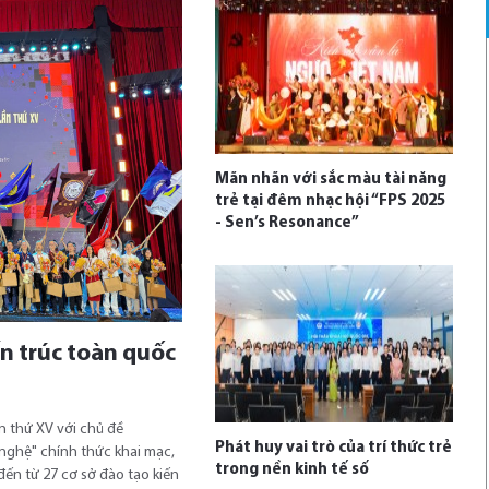
Mãn nhãn với sắc màu tài năng
trẻ tại đêm nhạc hội “FPS 2025
- Sen’s Resonance”
ến trúc toàn quốc
ần thứ XV với chủ đề
Phát huy vai trò của trí thức trẻ
 nghệ" chính thức khai mạc,
trong nền kinh tế số
 đến từ 27 cơ sở đào tạo kiến