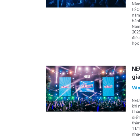
Năm 
tế Q
năm 
hành
Nam.
2025
điệu
học 
gia
Văn
NEU 
khi 
Chào
điểm
thàn
11/1
nhạc