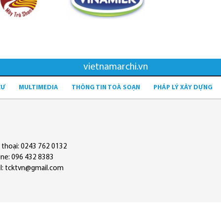
vietnamarchi.vn
CƯ
MULTIMEDIA
THÔNG TIN TOÀ SOẠN
PHÁP LÝ XÂY DỰNG
 thoại: 0243 762 0132
ine: 096 432 8383
l: tcktvn@gmail.com