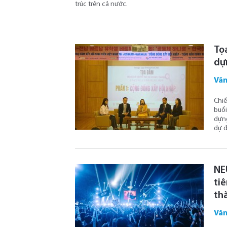
trúc trên cả nước.
Tọ
dự
Văn
Chiề
buổi
dựng
dự đ
NE
ti
th
Văn