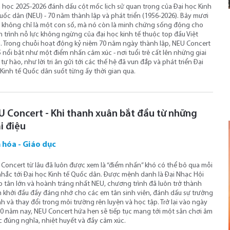
học 2025-2026 đánh dấu cột mốc lịch sử quan trọng của Đại học Kinh
uốc dân (NEU) - 70 năm thành lập và phát triển (1956-2026). Bảy mươi
không chỉ là một con số, mà nó còn là minh chứng sống động cho
 trình nỗ lực không ngừng của đại học kinh tế thuộc top đầu Việt
 Trong chuỗi hoạt động kỷ niệm 70 năm ngày thành lập, NEU Concert
 nổi bật như một điểm nhấn cảm xúc - nơi tuổi trẻ cất lên những giai
 tự hào, như lời tri ân gửi tới các thế hệ đã vun đắp và phát triển Đại
Kinh tế Quốc dân suốt từng ấy thời gian qua.
i điệu
 hóa - Giáo dục
Concert từ lâu đã luôn được xem là “điểm nhấn” khó có thể bỏ qua mỗi
nhắc tới Đại học Kinh tế Quốc dân. Được mệnh danh là Đại Nhạc Hội
 tân lớn và hoành tráng nhất NEU, chương trình đã luôn trở thành
 khởi đầu đầy đáng nhớ cho các em tân sinh viên, đánh dấu sự trưởng
h và thay đổi trong môi trường rẻn luyện và học tập. Trở lại vào ngày
0 năm nay, NEU Concert hứa hẹn sẽ tiếp tục mang tới một sân chơi âm
 đúng nghĩa, nhiệt huyết và đầy cảm xúc.