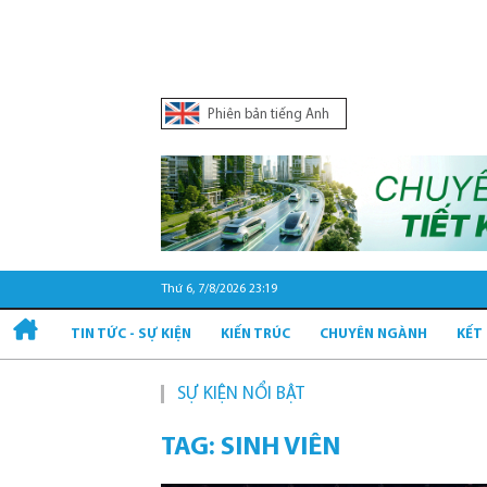
Phiên bản tiếng Anh
Thứ 6, 7/8/2026 23:19
TIN TỨC - SỰ KIỆN
KIẾN TRÚC
CHUYÊN NGÀNH
KẾT
SỰ KIỆN NỔI BẬT
TAG: SINH VIÊN