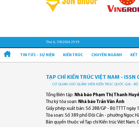
Thứ 6, 7/8/2026 23:19
TIN TỨC - SỰ KIỆN
KIẾN TRÚC
CHUYÊN NGÀNH
KẾT
TẠP CHÍ KIẾN TRÚC VIỆT NAM - ISSN 
CƠ QUAN CHỦ QUẢN: VIỆN KIẾN TRÚC QUỐC GIA - B
Tổng Biên tập:
Nhà báo Phạm Thị Thanh Huy
Thư ký tòa soạn:
Nhà báo Trần Văn Ánh
Giấy phép xuất bản: Số 288/GP - Bộ TTTT ngày 
Tòa soạn: Số 389 phố Đội Cấn - phường Ngọc Hà
Bản quyền thuộc về Tạp chí Kiến trúc Việt Nam. Ghi