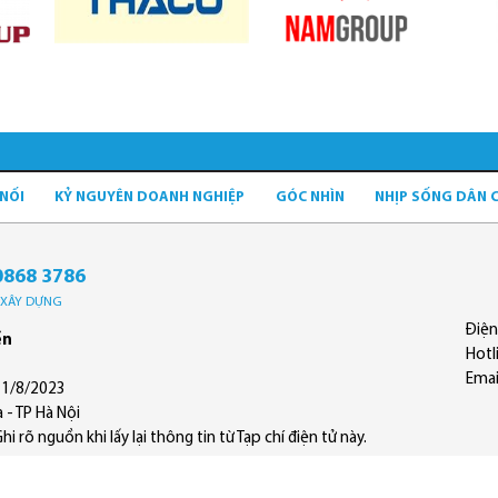
 NỐI
KỶ NGUYÊN DOANH NGHIỆP
GÓC NHÌN
NHỊP SỐNG DÂN 
0868 3786
Ộ XÂY DỰNG
Điện
ền
Hotl
Emai
11/8/2023
 - TP Hà Nội
 rõ nguồn khi lấy lại thông tin từ Tạp chí điện tử này.