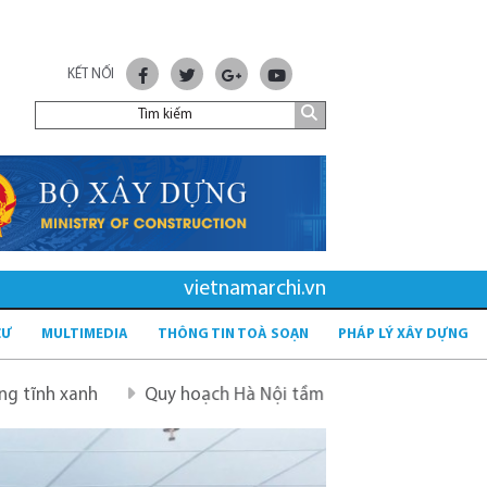
KẾT NỐI
vietnamarchi.vn
CƯ
MULTIMEDIA
THÔNG TIN TOÀ SOẠN
PHÁP LÝ XÂY DỰNG
Quy hoạch Hà Nội tầm nhìn 100 năm
Quy hoạch mới sau