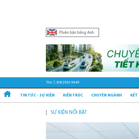
Phiên bản tiếng Anh
Thứ 7, 8/8/2026 04:49
TIN TỨC - SỰ KIỆN
KIẾN TRÚC
CHUYÊN NGÀNH
KẾT
SỰ KIỆN NỔI BẬT