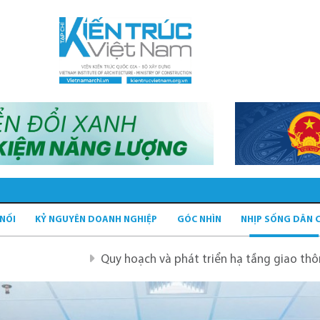
 NỐI
KỶ NGUYÊN DOANH NGHIỆP
GÓC NHÌN
NHỊP SỐNG DÂN 
Quy hoạch và phát triển hạ tầng giao thông tĩnh xanh