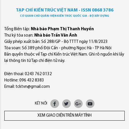
TẠP CHÍ KIẾN TRÚC VIỆT NAM - ISSN 0868 3786
CƠ QUAN CHỦ QUẢN: VIỆN KIẾN TRÚC QUỐC GIA - BỘ XÂY DỰNG
Tổng Biên tập:
Nhà báo Phạm Thị Thanh Huyền
Thư ký tòa soạn:
Nhà báo Trần Văn Ánh
Giấy phép xuất bản: Số 288/GP - Bộ TTTT ngày 11/8/2023
Tòa soạn: Số 389 phố Đội Cấn - phường Ngọc Hà - TP Hà Nội
Bản quyền thuộc về Tạp chí Kiến trúc Việt Nam. Ghi rõ nguồn khi lấy
lại thông tin từ Tạp chí điện tử này.
Điện thoại: 0243 762 0132
Hotline: 096 432 8383
Email: tcktvn@gmail.com
KẾT NỐI
XEM GIAO DIỆN TRÊN MÁY TÍNH