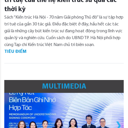
trí tuệ của thế hệ kiến trúc sư qua các
thời kỳ
Sách “Kiến trúc Hà Nội - 70 năm Giải phóng Thủ đô” là sự tập hợp
trí tuệ của gần 30 tác giả. Điều đặc biệt ở đây, hầu hết các tác
giả là những cây bút kiến trúc sư đang hoạt động trong lĩnh vực
quản lý và nghiên cứu. Cuốn sách do UBND TP. Hà Nội phối hợp
cùng Tạp chí Kiến trúc Việt Nam chủ trì biên soạn.
TIÊU ĐIỂM
MULTIMEDIA