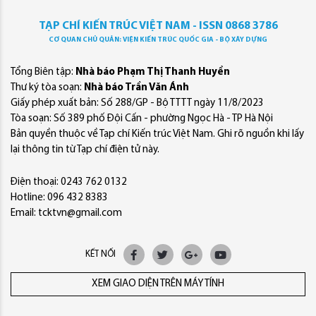
TẠP CHÍ KIẾN TRÚC VIỆT NAM - ISSN 0868 3786
CƠ QUAN CHỦ QUẢN: VIỆN KIẾN TRÚC QUỐC GIA - BỘ XÂY DỰNG
Tổng Biên tập:
Nhà báo Phạm Thị Thanh Huyền
Thư ký tòa soạn:
Nhà báo Trần Văn Ánh
Giấy phép xuất bản: Số 288/GP - Bộ TTTT ngày 11/8/2023
Tòa soạn: Số 389 phố Đội Cấn - phường Ngọc Hà - TP Hà Nội
Bản quyền thuộc về Tạp chí Kiến trúc Việt Nam. Ghi rõ nguồn khi lấy
lại thông tin từ Tạp chí điện tử này.
Điện thoại: 0243 762 0132
Hotline: 096 432 8383
Email: tcktvn@gmail.com
KẾT NỐI
XEM GIAO DIỆN TRÊN MÁY TÍNH