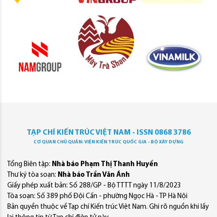
TẠP CHÍ KIẾN TRÚC VIỆT NAM - ISSN 0868 3786
CƠ QUAN CHỦ QUẢN: VIỆN KIẾN TRÚC QUỐC GIA - BỘ XÂY DỰNG
Tổng Biên tập:
Nhà báo Phạm Thị Thanh Huyền
Thư ký tòa soạn:
Nhà báo Trần Văn Ánh
Giấy phép xuất bản: Số 288/GP - Bộ TTTT ngày 11/8/2023
Tòa soạn: Số 389 phố Đội Cấn - phường Ngọc Hà - TP Hà Nội
Bản quyền thuộc về Tạp chí Kiến trúc Việt Nam. Ghi rõ nguồn khi lấy