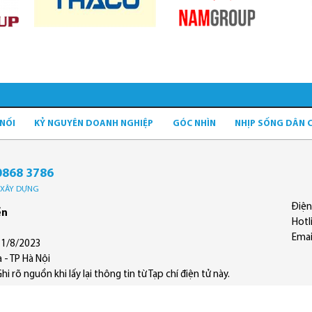
 NỐI
KỶ NGUYÊN DOANH NGHIỆP
GÓC NHÌN
NHỊP SỐNG DÂN 
0868 3786
Ộ XÂY DỰNG
Điện
ền
Hotl
Emai
11/8/2023
 - TP Hà Nội
 rõ nguồn khi lấy lại thông tin từ Tạp chí điện tử này.