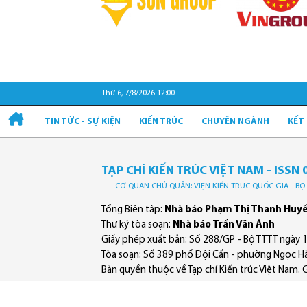
Thứ 6, 7/8/2026 12:00
TIN TỨC - SỰ KIỆN
KIẾN TRÚC
CHUYÊN NGÀNH
KẾT
TẠP CHÍ KIẾN TRÚC VIỆT NAM - ISSN 
CƠ QUAN CHỦ QUẢN: VIỆN KIẾN TRÚC QUỐC GIA - B
Tổng Biên tập:
Nhà báo Phạm Thị Thanh Huy
Thư ký tòa soạn:
Nhà báo Trần Văn Ánh
Giấy phép xuất bản: Số 288/GP - Bộ TTTT ngày 
Tòa soạn: Số 389 phố Đội Cấn - phường Ngọc Hà
Bản quyền thuộc về Tạp chí Kiến trúc Việt Nam. Ghi