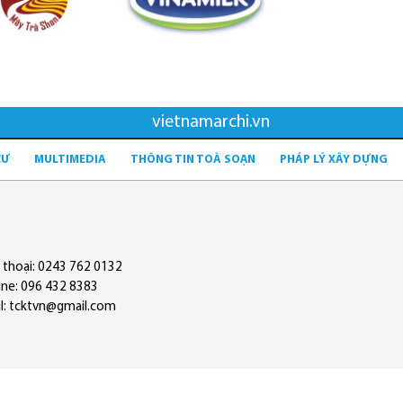
vietnamarchi.vn
CƯ
MULTIMEDIA
THÔNG TIN TOÀ SOẠN
PHÁP LÝ XÂY DỰNG
 thoại: 0243 762 0132
ine: 096 432 8383
l: tcktvn@gmail.com