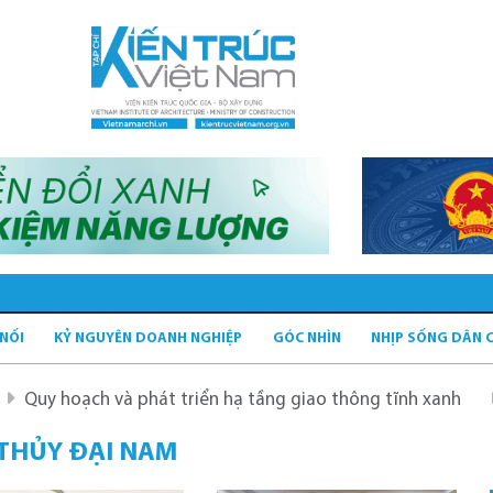
 NỐI
KỶ NGUYÊN DOANH NGHIỆP
GÓC NHÌN
NHỊP SỐNG DÂN 
ch và phát triển hạ tầng giao thông tĩnh xanh
Quy hoạc
 THỦY ĐẠI NAM