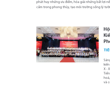
phát huy những ưu điểm, hóa giải những bất lợi nế
cấm trong phong thủy, tạo môi trường sống lý tưởn
Hội
Kiế
Ph
TIÊ
Sáng
kiến
X - 
Tiến
hoá,
và 