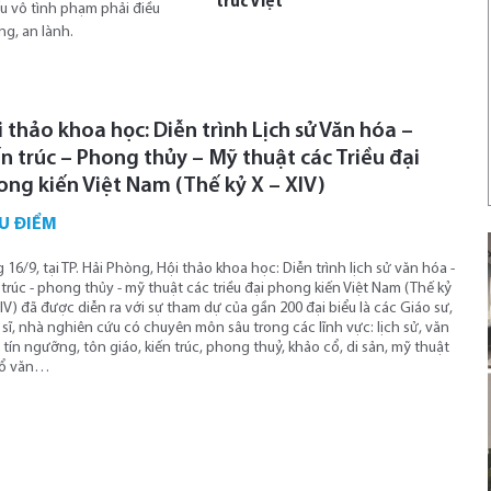
trúc Việt
u vô tình phạm phải điều
g, an lành.
 thảo khoa học: Diễn trình Lịch sử Văn hóa –
n trúc – Phong thủy – Mỹ thuật các Triều đại
ong kiến Việt Nam (Thế kỷ X – XIV)
U ĐIỂM
 16/9, tại TP. Hải Phòng, Hội thảo khoa học: Diễn trình lịch sử văn hóa -
 trúc - phong thủy - mỹ thuật các triều đại phong kiến Việt Nam (Thế kỷ
XIV) đã được diễn ra với sự tham dự của gần 200 đại biểu là các Giáo sư,
 sĩ, nhà nghiên cứu có chuyên môn sâu trong các lĩnh vực: lịch sử, văn
 tín ngưỡng, tôn giáo, kiến trúc, phong thuỷ, khảo cổ, di sản, mỹ thuật
cổ văn…