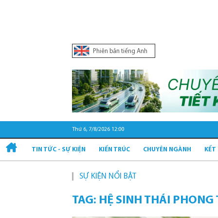
Phiên bản tiếng Anh
Thứ 6, 7/8/2026 12:00
TIN TỨC - SỰ KIỆN
KIẾN TRÚC
CHUYÊN NGÀNH
KẾT
SỰ KIỆN NỔI BẬT
Quy hoạ
TAG: HỆ SINH THÁI PHONG