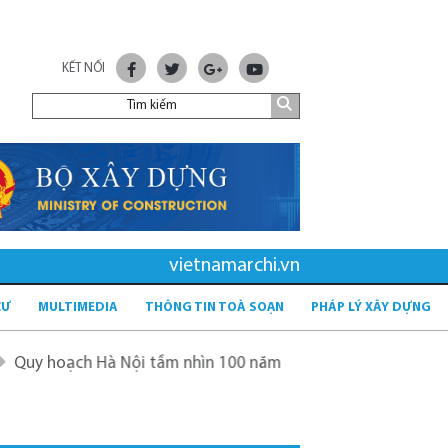
KẾT NỐI
vietnamarchi.vn
CƯ
MULTIMEDIA
THÔNG TIN TOÀ SOẠN
PHÁP LÝ XÂY DỰNG
h Hà Nội tầm nhìn 100 năm
Quy hoạch mới sau sáp nhập 