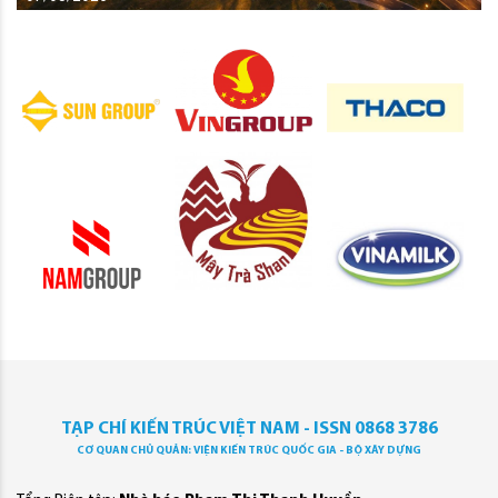
TẠP CHÍ KIẾN TRÚC VIỆT NAM - ISSN 0868 3786
CƠ QUAN CHỦ QUẢN: VIỆN KIẾN TRÚC QUỐC GIA - BỘ XÂY DỰNG