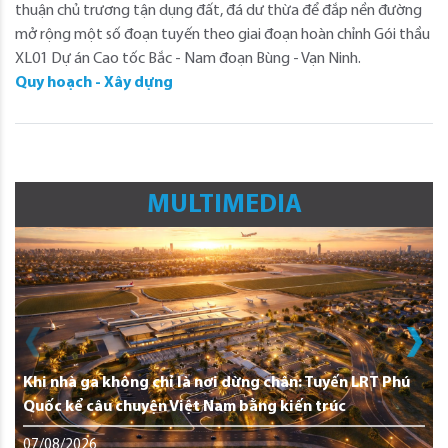
thuận chủ trương tận dụng đất, đá dư thừa để đắp nền đường
mở rộng một số đoạn tuyến theo giai đoạn hoàn chỉnh Gói thầu
XL01 Dự án Cao tốc Bắc - Nam đoạn Bùng - Vạn Ninh.
Quy hoạch - Xây dựng
MULTIMEDIA
Khi nhà ga không chỉ là nơi dừng chân: Tuyến LRT Phú
Quốc kể câu chuyện Việt Nam bằng kiến trúc
07/08/2026