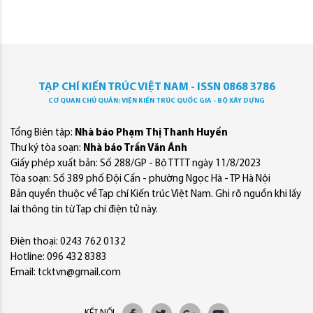
TẠP CHÍ KIẾN TRÚC VIỆT NAM - ISSN 0868 3786
CƠ QUAN CHỦ QUẢN: VIỆN KIẾN TRÚC QUỐC GIA - BỘ XÂY DỰNG
Tổng Biên tập:
Nhà báo Phạm Thị Thanh Huyền
Thư ký tòa soạn:
Nhà báo Trần Văn Ánh
Giấy phép xuất bản: Số 288/GP - Bộ TTTT ngày 11/8/2023
Tòa soạn: Số 389 phố Đội Cấn - phường Ngọc Hà - TP Hà Nội
Bản quyền thuộc về Tạp chí Kiến trúc Việt Nam. Ghi rõ nguồn khi lấy
lại thông tin từ Tạp chí điện tử này.
Điện thoại: 0243 762 0132
Hotline: 096 432 8383
Email: tcktvn@gmail.com