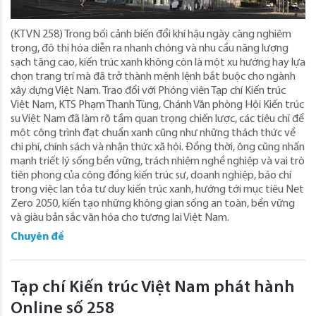
(KTVN 258) Trong bối cảnh biến đổi khí hậu ngày càng nghiêm
trọng, đô thị hóa diễn ra nhanh chóng và nhu cầu năng lượng
sạch tăng cao, kiến trúc xanh không còn là một xu hướng hay lựa
chọn trang trí mà đã trở thành mệnh lệnh bắt buộc cho ngành
xây dựng Việt Nam. Trao đổi với Phóng viên Tạp chí Kiến trúc
Việt Nam, KTS Phạm Thanh Tùng, Chánh Văn phòng Hội Kiến trúc
su Việt Nam đã làm rõ tầm quan trọng chiến lược, các tiêu chí để
một công trình đạt chuẩn xanh cũng như những thách thức về
chi phí, chính sách và nhận thức xã hội. Đồng thời, ông cũng nhấn
mạnh triết lý sống bền vững, trách nhiệm nghề nghiệp và vai trò
tiên phong của cộng đồng kiến trúc sư, doanh nghiệp, báo chí
trong việc lan tỏa tư duy kiến trúc xanh, hướng tới mục tiêu Net
Zero 2050, kiến tạo những không gian sống an toàn, bền vững
và giàu bản sắc văn hóa cho tương lai Việt Nam.
Chuyên đề
Tạp chí Kiến trúc Việt Nam phát hành
Online số 258