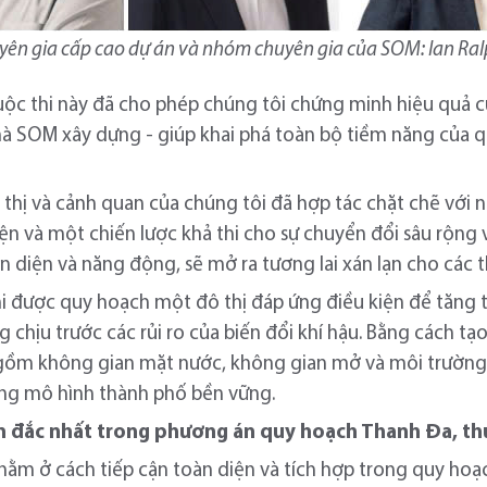
yên gia cấp cao dự án và nhóm chuyên gia của SOM: Ian Ralp
uộc thi này đã cho phép chúng tôi chứng minh hiệu quả 
à SOM xây dựng - giúp khai phá toàn bộ tiềm năng của q
ô thị và cảnh quan của chúng tôi đã hợp tác chặt chẽ với n
n và một chiến lược khả thi cho sự chuyển đổi sâu rộng v
n diện và năng động, sẽ mở ra tương lai xán lạn cho các t
hi được quy hoạch một đô thị đáp ứng điều kiện để tăng
g chịu trước các rủi ro của biến đổi khí hậu. Bằng cách t
 gồm không gian mặt nước, không gian mở và môi trường 
ựng mô hình thành phố bền vững.
m đắc nhất trong phương án quy hoạch Thanh Đa, t
nằm ở cách tiếp cận toàn diện và tích hợp trong quy hoạc