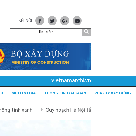
KẾT NỐI
vietnamarchi.vn
CƯ
MULTIMEDIA
THÔNG TIN TOÀ SOẠN
PHÁP LÝ XÂY DỰNG
Quy hoạch Hà Nội tầm nhìn 100 năm
Quy hoạch mới