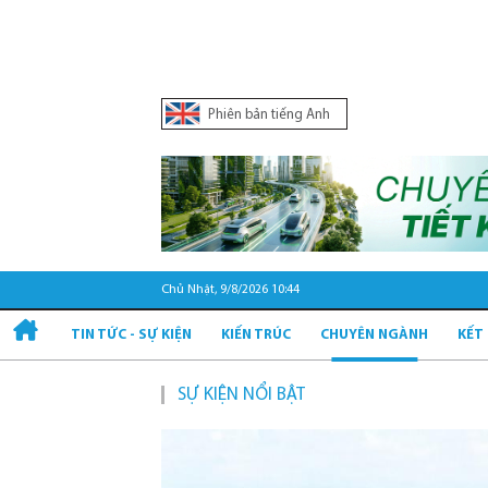
Phiên bản tiếng Anh
Chủ Nhật, 9/8/2026 10:44
TIN TỨC - SỰ KIỆN
KIẾN TRÚC
CHUYÊN NGÀNH
KẾT
SỰ KIỆN NỔI BẬT