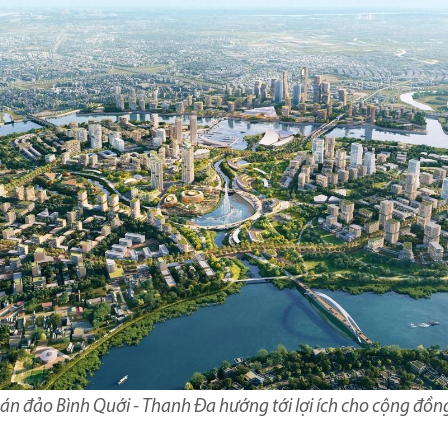
n đảo Bình Quới - Thanh Đa hướng tới lợi ích cho cộng đồ