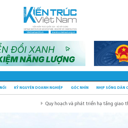
 NỐI
KỶ NGUYÊN DOANH NGHIỆP
GÓC NHÌN
NHỊP SỐNG DÂN 
Quy hoạch và phát triển hạ tầng giao thông tĩnh xanh