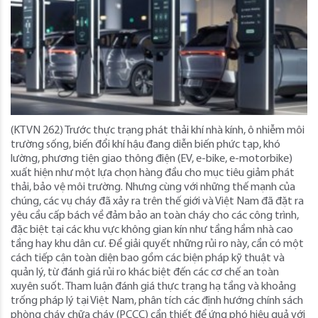
(KTVN 262) Trước thực trạng phát thải khí nhà kính, ô nhiễm môi
trường sống, biến đổi khí hậu đang diễn biến phức tạp, khó
lường, phương tiện giao thông điện (EV, e-bike, e-motorbike)
xuất hiện như một lựa chọn hàng đầu cho mục tiêu giảm phát
thải, bảo vệ môi trường. Nhưng cùng với những thế mạnh của
chúng, các vụ cháy đã xảy ra trên thế giới và Việt Nam đã đặt ra
yêu cầu cấp bách về đảm bảo an toàn cháy cho các công trình,
đặc biệt tại các khu vực không gian kín như tầng hầm nhà cao
tầng hay khu dân cư. Để giải quyết những rủi ro này, cần có một
cách tiếp cận toàn diện bao gồm các biện pháp kỹ thuật và
quản lý, từ đánh giá rủi ro khác biệt đến các cơ chế an toàn
xuyên suốt. Tham luận đánh giá thực trạng hạ tầng và khoảng
trống pháp lý tại Việt Nam, phân tích các định hướng chính sách
phòng cháy chữa cháy (PCCC) cần thiết để ứng phó hiệu quả với