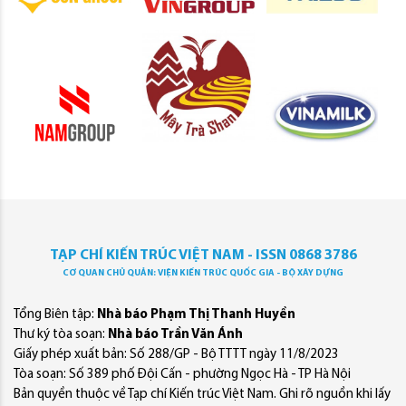
TẠP CHÍ KIẾN TRÚC VIỆT NAM - ISSN 0868 3786
CƠ QUAN CHỦ QUẢN: VIỆN KIẾN TRÚC QUỐC GIA - BỘ XÂY DỰNG
Tổng Biên tập:
Nhà báo Phạm Thị Thanh Huyền
Thư ký tòa soạn:
Nhà báo Trần Văn Ánh
Giấy phép xuất bản: Số 288/GP - Bộ TTTT ngày 11/8/2023
Tòa soạn: Số 389 phố Đội Cấn - phường Ngọc Hà - TP Hà Nội
Bản quyền thuộc về Tạp chí Kiến trúc Việt Nam. Ghi rõ nguồn khi lấy