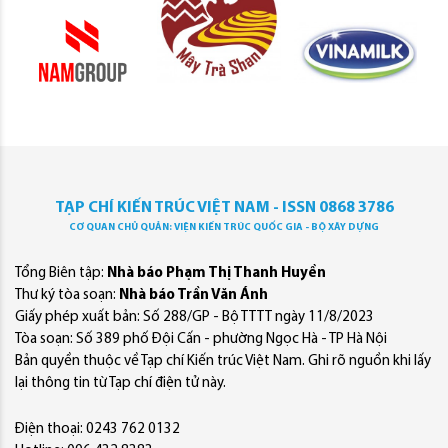
TẠP CHÍ KIẾN TRÚC VIỆT NAM - ISSN 0868 3786
CƠ QUAN CHỦ QUẢN: VIỆN KIẾN TRÚC QUỐC GIA - BỘ XÂY DỰNG
Tổng Biên tập:
Nhà báo Phạm Thị Thanh Huyền
Thư ký tòa soạn:
Nhà báo Trần Văn Ánh
Giấy phép xuất bản: Số 288/GP - Bộ TTTT ngày 11/8/2023
Tòa soạn: Số 389 phố Đội Cấn - phường Ngọc Hà - TP Hà Nội
Bản quyền thuộc về Tạp chí Kiến trúc Việt Nam. Ghi rõ nguồn khi lấy
lại thông tin từ Tạp chí điện tử này.
Điện thoại: 0243 762 0132