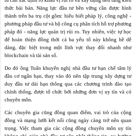
tư cần xác định rõ khẩu vị rủi ro và xây dựng nền tảng kiến 
thức bài bản. Năng lực đầu tư bền vững cần được hình 
thành trên ba trụ cột gồm: hiểu biết pháp lý, công nghệ - 
phương pháp đầu tư và bộ công cụ phân tích hỗ trợ phương 
pháp đó - năng lực quản trị rủi ro. Tuy nhiên, việc tự học 
để hoàn thiện đồng thời cả ba yếu tố này không hề dễ 
dàng, đặc biệt trong một lĩnh vực thay đổi nhanh như 
blockchain và tài sản số.
Do đó ông Tuấn khuyến nghị nhà đầu tư hạn chế tâm lý 
đầu cơ ngắn hạn, thay vào đó nên tập trung xây dựng tư 
duy đầu tư dài hạn thông qua các chương trình đào tạo 
chính thống, được tổ chức bởi những đơn vị uy tín và có 
chuyên môn. 
Các chuyên gia cũng đồng quan điểm, vai trò của cộng 
đồng và mạng lưới kết nối cũng ngày càng trở nên quan 
trọng. Việc tham gia các cộng đồng chuyên môn uy tín 