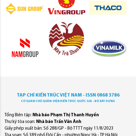
TẠP CHÍ KIẾN TRÚC VIỆT NAM - ISSN 0868 3786
CƠ QUAN CHỦ QUẢN: VIỆN KIẾN TRÚC QUỐC GIA - BỘ XÂY DỰNG
Tổng Biên tập:
Nhà báo Phạm Thị Thanh Huyền
Thư ký tòa soạn:
Nhà báo Trần Văn Ánh
Giấy phép xuất bản: Số 288/GP - Bộ TTTT ngày 11/8/2023
Tòa soạn: Số 389 phố Đội Cấn - phường Ngọc Hà - TP Hà Nội