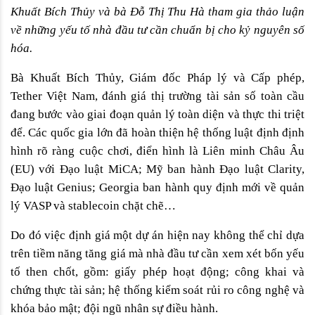
Khuất Bích Thủy và bà Đỗ Thị Thu Hà tham gia thảo luận 
về những yếu tố nhà đầu tư cần chuẩn bị cho kỷ nguyên số 
hóa.
Bà Khuất Bích Thủy, Giám đốc Pháp lý và Cấp phép, 
Tether Việt Nam, đánh giá thị trường tài sản số toàn cầu 
đang bước vào giai đoạn quản lý toàn diện và thực thi triệt 
để. Các quốc gia lớn đã hoàn thiện hệ thống luật định định 
hình rõ ràng cuộc chơi, điển hình là Liên minh Châu Âu 
(EU) với Đạo luật MiCA; Mỹ ban hành Đạo luật Clarity, 
Đạo luật Genius; Georgia ban hành quy định mới về quản 
lý VASP và stablecoin chặt chẽ…
Do đó việc định giá một dự án hiện nay không thể chỉ dựa 
trên tiềm năng tăng giá mà nhà đầu tư cần xem xét bốn yếu 
tố then chốt, gồm: giấy phép hoạt động; công khai và 
chứng thực tài sản; hệ thống kiểm soát rủi ro công nghệ và 
khóa bảo mật; đội ngũ nhân sự điều hành.