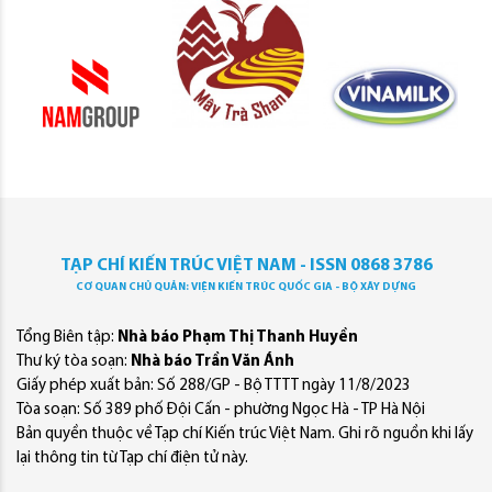
TẠP CHÍ KIẾN TRÚC VIỆT NAM - ISSN 0868 3786
CƠ QUAN CHỦ QUẢN: VIỆN KIẾN TRÚC QUỐC GIA - BỘ XÂY DỰNG
Tổng Biên tập:
Nhà báo Phạm Thị Thanh Huyền
Thư ký tòa soạn:
Nhà báo Trần Văn Ánh
Giấy phép xuất bản: Số 288/GP - Bộ TTTT ngày 11/8/2023
Tòa soạn: Số 389 phố Đội Cấn - phường Ngọc Hà - TP Hà Nội
Bản quyền thuộc về Tạp chí Kiến trúc Việt Nam. Ghi rõ nguồn khi lấy
lại thông tin từ Tạp chí điện tử này.