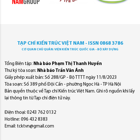
TẠP CHÍ KIẾN TRÚC VIỆT NAM - ISSN 0868 3786
CƠ QUAN CHỦ QUẢN: VIỆN KIẾN TRÚC QUỐC GIA - BỘ XÂY DỰNG
Tổng Biên tập:
Nhà báo Phạm Thị Thanh Huyền
Thư ký tòa soạn:
Nhà báo Trần Văn Ánh
Giấy phép xuất bản: Số 288/GP - Bộ TTTT ngày 11/8/2023
Tòa soạn: Số 389 phố Đội Cấn - phường Ngọc Hà - TP Hà Nội
Bản quyền thuộc về Tạp chí Kiến trúc Việt Nam. Ghi rõ nguồn khi lấy
lại thông tin từ Tạp chí điện tử này.
Điện thoại: 0243 762 0132
Hotline: 096 432 8383
Email: tcktvn@gmail.com