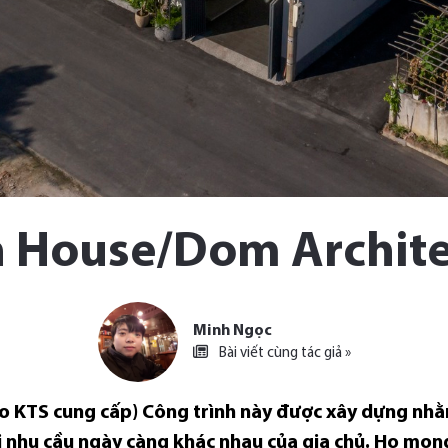
 House/Dom Archite
Minh Ngọc
Bài viết cùng tác giả »
do KTS cung cấp) Công trình này được xây dựng nhằ
 nhu cầu ngày càng khác nhau của gia chủ. Họ mong