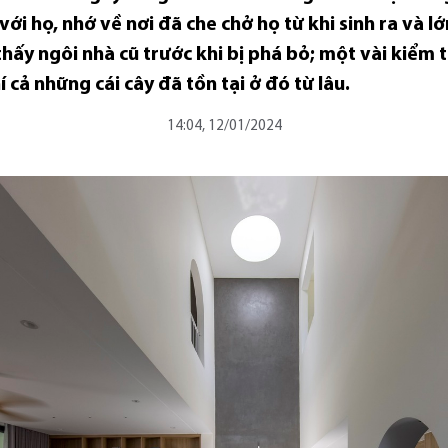
ới họ, nhớ về nơi đã che chở họ từ khi sinh ra và lớ
ấy ngôi nhà cũ trước khi bị phá bỏ; một vài kiểm tr
 cả những cái cây đã tồn tại ở đó từ lâu.
14:04, 12/01/2024