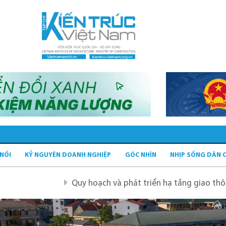
 NỐI
KỶ NGUYÊN DOANH NGHIỆP
GÓC NHÌN
NHỊP SỐNG DÂN 
Quy hoạch và phát triển hạ tầng giao thông tĩnh xanh