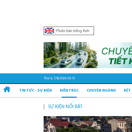
Phiên bản tiếng Anh
Thứ 6, 7/8/2026 03:15
TIN TỨC - SỰ KIỆN
KIẾN TRÚC
CHUYÊN NGÀNH
KẾT
SỰ KIỆN NỔI BẬT