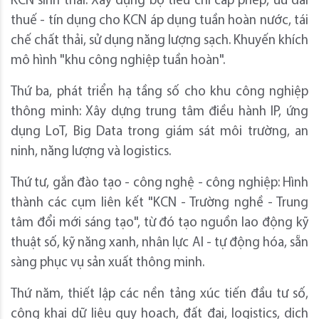
KCN sinh thái: Xây dựng bộ tiêu chí cấp phép, ưu đãi
thuế - tín dụng cho KCN áp dụng tuần hoàn nước, tái
chế chất thải, sử dụng năng lượng sạch. Khuyến khích
mô hình "khu công nghiệp tuần hoàn".
Thứ ba, phát triển hạ tầng số cho khu công nghiệp
thông minh: Xây dựng trung tâm điều hành IP, ứng
dụng LoT, Big Data trong giám sát môi trường, an
ninh, năng lượng và logistics.
Thứ tư, gắn đào tạo - công nghệ - công nghiệp: Hình
thành các cụm liên kết "KCN - Trường nghề - Trung
tâm đổi mới sáng tạo", từ đó tạo nguồn lao động kỹ
thuật số, kỹ năng xanh, nhân lực AI - tự động hóa, sẵn
sàng phục vụ sản xuất thông minh.
Thứ năm, thiết lập các nền tảng xúc tiến đầu tư số,
công khai dữ liệu quy hoạch, đất đai, logistics, dịch