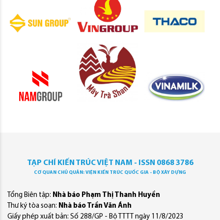
TẠP CHÍ KIẾN TRÚC VIỆT NAM - ISSN 0868 3786
CƠ QUAN CHỦ QUẢN: VIỆN KIẾN TRÚC QUỐC GIA - BỘ XÂY DỰNG
Tổng Biên tập:
Nhà báo Phạm Thị Thanh Huyền
Thư ký tòa soạn:
Nhà báo Trần Văn Ánh
Giấy phép xuất bản: Số 288/GP - Bộ TTTT ngày 11/8/2023