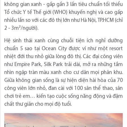
không gian xanh - gấp gần 3 lần tiêu chuẩn tối thiểu
Tổ chức Y tế Thế giới (WHO) khuyến nghị và cao gấp
nhiều lần so với các đô thị lớn như Hà Nội, TP.HCM (chỉ
2 - 3m²/người).
Hệ sinh thái xanh cùng chuỗi tiện ích nghỉ dưỡng
chuẩn 5 sao tại Ocean City được ví như một resort
nhiệt đới thu nhỏ giữa lòng đô thị. Các đại công viên
như Empire Park, Silk Park trải dài, mở ra những tầm
nhìn ngập tràn màu xanh cho cư dân mọi phân khu.
Giữa không gian sống là sự hiện diện hài hòa của 70
công viên lớn nhỏ, đan cài với 100 sân thể thao, sân
chơi trẻ em… kiến tạo cuộc sống năng động và đậm
chất thư giãn cho mọi độ tuổi.